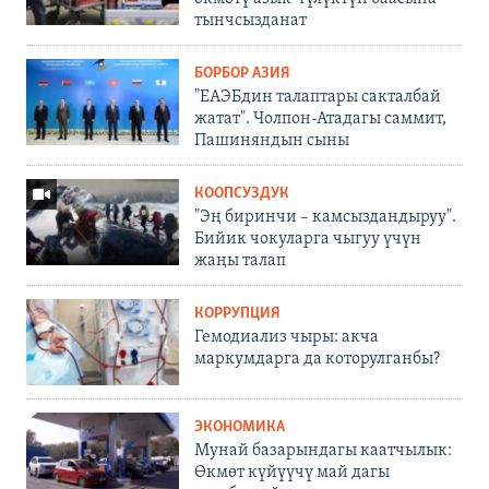
тынчсызданат
БОРБОР АЗИЯ
"ЕАЭБдин талаптары сакталбай
жатат". Чолпон-Атадагы саммит,
Пашиняндын сыны
КООПСУЗДУК
"Эң биринчи – камсыздандыруу".
Бийик чокуларга чыгуу үчүн
жаңы талап
КОРРУПЦИЯ
Гемодиализ чыры: акча
маркумдарга да которулганбы?
ЭКОНОМИКА
Мунай базарындагы каатчылык:
Өкмөт күйүүчү май дагы