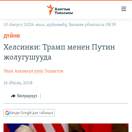
Линктер
Мазмунга
өтүңүз
10-Август, 2026-жыл, дүйшөмбү, Бишкек убактысы 08:39
Навигацияга
ЖАҢЫЛЫКТАР
өтүңүз
ДҮЙНӨ
КЫРГЫЗСТАН
Издөөгө
Хелсинки: Трамп менен Путин
салыңыз
ДҮЙНӨ
КЫРГЫЗСТАН
жолугушууда
УКРАИНА
САЯСАТ
ДҮЙНӨ
Улан Алымкул уулу Эшматов
АТАЙЫН ИЛИКТӨӨ
ЭКОНОМИКА
БОРБОР АЗИЯ
16-Июль, 2018
ТВ ПРОГРАММАЛАР
МАДАНИЯТ
ПОДКАСТ
БҮГҮН АЗАТТЫКТА
Бөлүшүңүз
ӨЗГӨЧӨ ПИКИР
ЭКСПЕРТТЕР ТАЛДАЙТ
Бизди Google'дан табыңыз
БИЗ ЖАНА ДҮЙНӨ
Русский
ДАНИСТЕ