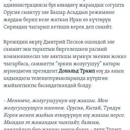
администрациясы бул өлкөдөгү жарандык согушта
Орусия сыяктуу эле Башар Асаддын режимине
жардам берип келе жаткан Иран өз күчтөрүн
Сириядан чыгарып кетиши керек деп санайт.
Кремлдин өкүлү Дмитрий Песков ошондой эле
саммит эки тараптын биргелешкен расмий
коммюникесиз эле аякташы мүмкүн экенин жокко
чыгарбаса, саммитти “эркин жолугушуу” катары
мүнөздөгөн президент
Дональд Трамп
өзү да анын
алдындагы телеинтервьюларында күтүлгөн
жыйынтыкты басаңдаткандай болду.
- Менимче, жолугушуунун өзү жакшы. Мен
жолугушууларга ишенем. Орусия, Кытай, Түндүк
Корея менен жыйын өткөрүүнүн өзү жакшы нерсе.
Мындан эч жамандык чыкпайт, балким,
кандайдыр бир жакшы нерсе болот,
- деди Трамп