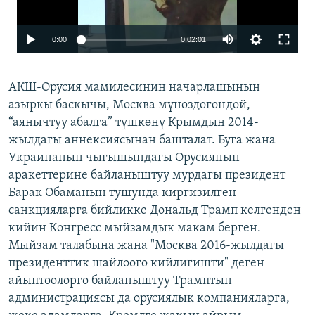
0:00
0:02:01
АКШ-Орусия мамилесинин начарлашынын
азыркы баскычы, Москва мүнөздөгөндөй,
“аянычтуу абалга” түшкөнү Крымдын 2014-
жылдагы аннексиясынан башталат. Буга жана
Украинанын чыгышындагы Орусиянын
аракеттерине байланыштуу мурдагы президент
Барак Обаманын тушунда киргизилген
санкцияларга бийликке Дональд Трамп келгенден
кийин Конгресс мыйзамдык макам берген.
Мыйзам талабына жана "Москва 2016-жылдагы
президенттик шайлоого кийлигишти" деген
айыптоолорго байланыштуу Трамптын
администрациясы да орусиялык компанияларга,