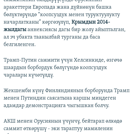
аракеттери Европада жана дүйнөнүн башка
бөлүктөрүндө “коопсуздук менен туруктуулукту
начарлатканы” көргөзүлүп,
Крымдын 2014-
жылдагы
аннексиясы дагы бир жолу айыпталган,
ал эч убакта таанылбай турганы да баса
белгиленген.
Трамп-Путин саммити үчүн Хелсинкиде, өзгөчө
шаардын борбордук бөлүгүндө коопсуздук
чаралары күчөтүлдү.
Жекшемби күнү Финляндиянын борборунда Трамп
менен Путиндин саясатына каршы миңдеген
адамдар демонстрацияга чыгышкан болчу.
АКШ менен Орусиянын үчүнчү, бейтарап өлкөдө
саммит өткөрүшү - эки тараптуу мамиленин