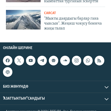
кымбаттай турганын эскертти
САЯСАТ
"Мыкты даярдыгы барлар гана
чыксын". Жеңиш чокусу боюнча
жаңы талап
ОНЛАЙН ШЕРИНЕ
БИЗ ЖӨНҮНДӨ
"АЗАТТЫКТЫН" САНДЫГЫ