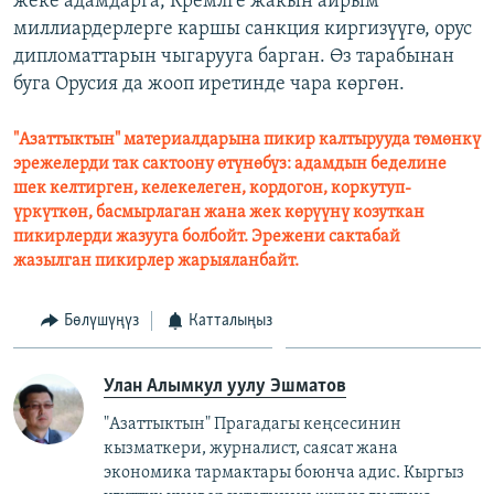
жеке адамдарга, Кремлге жакын айрым
миллиардерлерге каршы санкция киргизүүгө, орус
дипломаттарын чыгарууга барган. Өз тарабынан
буга Орусия да жооп иретинде чара көргөн.
"Азаттыктын" материалдарына пикир калтырууда төмөнкү
эрежелерди так сактоону өтүнөбүз: адамдын беделине
шек келтирген, келекелеген, кордогон, коркутуп-
үркүткөн, басмырлаган жана жек көрүүнү козуткан
пикирлерди жазууга болбойт. Эрежени сактабай
жазылган пикирлер жарыяланбайт.
Бөлүшүңүз
Катталыңыз
Улан Алымкул уулу Эшматов
"Азаттыктын" Прагадагы кеңсесинин
кызматкери, журналист, саясат жана
экономика тармактары боюнча адис. Кыргыз