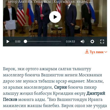
автор
Азаттык Үналгысы | Кыргызстан: видео, фото, кабарлар
No media source currently available
0:00
0:04:53
Түз линк
Бирок, эки ортого ажырым салган талаштуу
маселелер боюнча Вашингтон менен Москванын
дароо эле мунаса табышы арсар өңдөнөт. Мисалы,
эл аралык маселелерден,
Сирия
боюнча пикир
алышуу жеңил болбосун Кремлдин өкүлү
Дмитрий
Песков
моюнга алды. “Биз Вашингтондун Иранга
мамилесин жакшы билебиз. Бирок ошол эле учурда