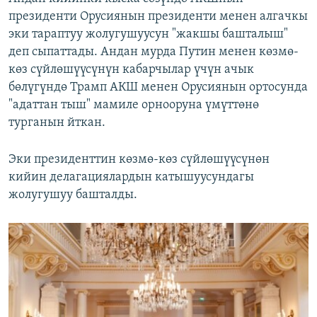
президенти Орусиянын президенти менен алгачкы
эки тараптуу жолугушуусун "жакшы башталыш"
деп сыпаттады. Андан мурда Путин менен көзмө-
көз сүйлөшүүсүнүн кабарчылар үчүн ачык
бөлүгүндө Трамп АКШ менен Орусиянын ортосунда
"адаттан тыш" мамиле орнооруна үмүттөнө
турганын йткан.
Эки президенттин көзмө-көз сүйлөшүүсүнөн
кийин делагациялардын катышуусундагы
жолугушуу башталды.