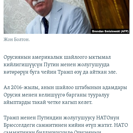
Жон Болтон.
Орусиянын америкалык шайлоого ыктымал
кийлигишүүсүн Путин менен жолугушууда
көтөрөрүн буга чейин Трамп өзү да айткан эле.
Ал 2016-жылы, анын шайлоо штабынын адамдары
Орусия менен келишүүгө барганы тууралуу
айыптарды такай четке кагып келет.
Трамп менен Путиндин жолугушуусу НАТОнун
Брюсселдеги саммитинен кийин өтүп жатат. НАТО
саммитинин билдирүүсүндө Орусиянын