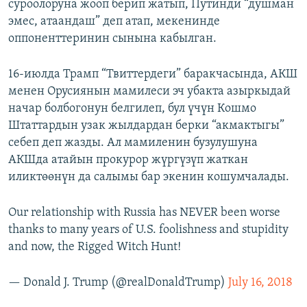
суроолоруна жооп берип жатып, Путинди “душман
эмес, атаандаш” деп атап, мекенинде
оппоненттеринин сынына кабылган.
16-июлда Трамп “Твиттердеги” баракчасында, АКШ
менен Орусиянын мамилеси эч убакта азыркыдай
начар болбогонун белгилеп, бул үчүн Кошмо
Штаттардын узак жылдардан берки “акмактыгы”
себеп деп жазды. Ал мамиленин бузулушуна
АКШда атайын прокурор жүргүзүп жаткан
иликтөөнүн да салымы бар экенин кошумчалады.
Our relationship with Russia has NEVER been worse
thanks to many years of U.S. foolishness and stupidity
and now, the Rigged Witch Hunt!
— Donald J. Trump (@realDonaldTrump)
July 16, 2018