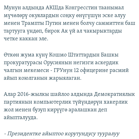
Мунун алдында АКШда Конгресстин таанымал
мүчөлөрү окуялардын соңку өнүгүшүн эске алуу
менен Трампты Путин менен болчу саммиттен баш
тартууга үндөп, бирок Ак үй ал чакырыктарды
четке каккан эле.
Өткөн жума күнү Кошмо Штаттардын Башкы
прокуратурасы Орусиянын негизги аскердик
чалгын мекемеси - ГРУнун 12 офицерине расмий
айып коюлганын жарыялаган.
Алар 2016-жылкы шайлоо алдында Демократиялык
партиянын компьютерлик түйүндөрүн хакерлик
жол менен бузуп кирүүгө аралашкан деп
айыпталууда.
- Президентке айыптоо корутундусу тууралуу