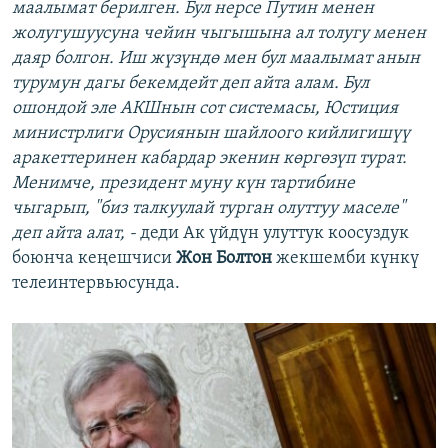
маалымат берилген. Бул нерсе Путин менен
жолугушуусуна чейин чыгышына ал толугу менен
даяр болгон. Иш жүзүндө мен бул маалымат анын
турумун дагы бекемдейт деп айта алам. Бул
ошондой эле АКШнын сот системасы, Юстиция
министрлиги Орусиянын шайлоого кийлигишүү
аракеттеринен кабардар экенин көргөзүп турат.
Менимче, президент муну күн тартибине
чыгарып, "биз талкуулай турган олуттуу маселе"
деп айта алат, -
деди Ак үйдүн улуттук коосуздук
боюнча кеңешчиси
Жон Болтон
жекшемби күнкү
телеинтервьюсунда.