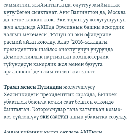
саммиттин жыйынтыгында олуттуу жыйынтык
күтүлбөгөн сыяктанат. Аны Вашингтон да, Москва
да четке каккан жок. Эки тараптуу жолугушуунун
жуп алдында АКШда Орусиянын башкы аскердик
чалгын мекемеси ГРУнун он эки офицерине
расмий айып коюлду. Алар "2016-жылдагы
президенттик шайлоо өнөктүгүнүн учурунда
Демократиялык партиянын компьютерлик
түйүндөрүн хакерлик жол менен бузууга
аралашкан" деп айыпталып жатышат.
Трамп менен Путиндин
жолугушуусу
Хелсинкидеги президенттик сарайда, Бишкек
убактысы боюнча кечки саат бештен өткөндө
башталган. Котормочулар гана катышкан көзмө-
көз сүйлөшүүү
эки сааттан
ашык убакытка созулду.
Андан кийинки кыска сөзүндө АКШнын