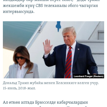
жекшемби күнү CBS телеканалы обого чыгарган
интервьюсунда.
Дональд Трамп жубайы менен Хелсинкиге келген учур.
15-июль, 2018-жыл.
Ал өткөн аптада Брюсселде кабарчылардын