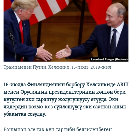
ОНЛАЙН ШЕРИНЕ
ЭЖЕ-СИҢДИЛЕР
АЗАТТЫК+
ЫҢГАЙСЫЗ СУРООЛОР
ЭЕ/АРнун бардык сайттары
Трамп менен Путин, Хелсинки, 16-июль, 2018-жыл
16-июлда Финляндиянын борбору Хелсинкиде АКШ
менен Орусиянын президенттеринин көптөн бери
күтүлгөн эки тараптуу жолугушуусу өтүүдө. Эки
лидердин көзмө-көз сүйлөшүүсү эки сааттан ашык
убакытка созулду.
Башынан эле так күн тартиби белгиленбеген