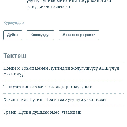
улуттук университетинин журналистика
факультетин аяктаган.
Куржундар
Дүйнө
Коопсуздук
Макалалар архиви
Тектеш
Помпео: Трамп менен Путиндин жолугушуусу АКШ үчүн
маанилүү
Талкуусу көп саммит: эки лидер жолугушат
Хелсинкиде Путин - Трамп жолугушуусу башталат
Трамп: Путин душман эмес, атаандаш