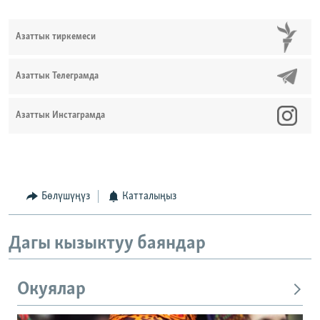
Азаттык тиркемеси
Азаттык Телеграмда
Азаттык Инстаграмда
Бөлүшүңүз
Катталыңыз
Дагы кызыктуу баяндар
Окуялар