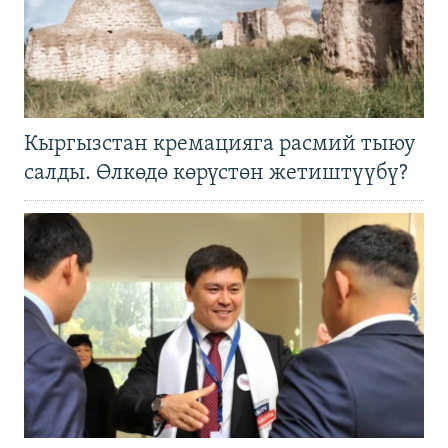
Кыргызстан кремацияга расмий тыюу
салды. Өлкөдө көрүстөн жетиштүүбү?