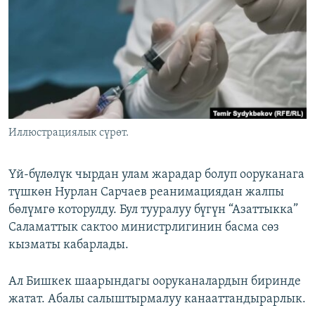
ОНЛАЙН ШЕРИНЕ
ЭЖЕ-СИҢДИЛЕР
АЗАТТЫК+
ЫҢГАЙСЫЗ СУРООЛОР
ЭЕ/АРнун бардык сайттары
Иллюстрациялык сүрөт.
Үй-бүлөлүк чырдан улам жарадар болуп ооруканага
түшкөн Нурлан Сарчаев реанимациядан жалпы
бөлүмгө которулду. Бул тууралуу бүгүн “Азаттыкка”
Саламаттык сактоо министрлигинин басма сөз
кызматы кабарлады.
Ал Бишкек шаарындагы ооруканалардын биринде
жатат. Абалы салыштырмалуу канааттандырарлык.