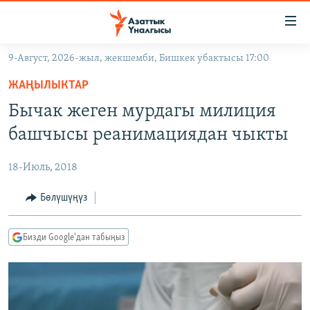
Линктер
Мазмунга
өтүңүз
9-Август, 2026-жыл, жекшемби, Бишкек убактысы 17:00
Навигацияга
ЖАҢЫЛЫКТАР
өтүңүз
ЖАҢЫЛЫКТАР
КЫРГЫЗСТАН
Издөөгө
Бычак жеген мурдагы милиция
салыңыз
ДҮЙНӨ
КЫРГЫЗСТАН
башчысы реанимациядан чыкты
УКРАИНА
САЯСАТ
ДҮЙНӨ
18-Июль, 2018
АТАЙЫН ИЛИКТӨӨ
ЭКОНОМИКА
БОРБОР АЗИЯ
ТВ ПРОГРАММАЛАР
Бөлүшүңүз
МАДАНИЯТ
ПОДКАСТ
БҮГҮН АЗАТТЫКТА
Бизди Google'дан табыңыз
ӨЗГӨЧӨ ПИКИР
ЭКСПЕРТТЕР ТАЛДАЙТ
БИЗ ЖАНА ДҮЙНӨ
Русский
ДАНИСТЕ