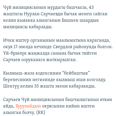
Чүй милициясынын мурдагы башчысы, 43
жаштагы Нурлан Сарчаевди бычак менен сайган
келин камакка алынганын Бишкек шаардык
милициясы кабарлады.
Ички иштер органынын маалыматына караганда,
окуя 17-июлда кечинде Свердлов районунда болгон.
Үй-бүлөлүк жаңжалда санына бычак тийген
Сарчаев ооруканага жаткырылган.
Кылмыш-жаза кодексинин “бейбаштык”
беренесинин негизинде кылмыш иши козголду.
Шектүү келин 35 жашта экени кабарланды.
Сарчаев Чүй милициясынын башчылыгынан өткөн
айда,
Бурулайдын
окуясынан кийин иштен
алынган болчу. (RK)