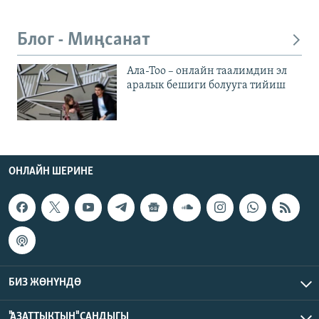
Блог - Миңсанат
Ала-Тоо – онлайн таалимдин эл
аралык бешиги болууга тийиш
ОНЛАЙН ШЕРИНЕ
БИЗ ЖӨНҮНДӨ
"АЗАТТЫКТЫН" САНДЫГЫ