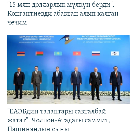
"15 млн долларлык мүлкүн берди".
Конгантиевди абактан алып калган
чечим
"ЕАЭБдин талаптары сакталбай
жатат". Чолпон-Атадагы саммит,
Пашиняндын сыны