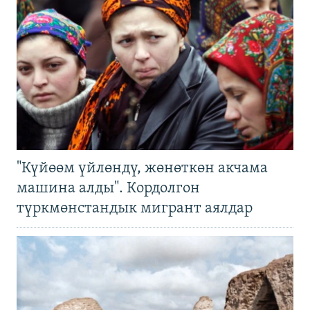
"Күйөөм үйлөндү, жөнөткөн акчама
машина алды". Кордолгон
түркмөнстандык мигрант аялдар