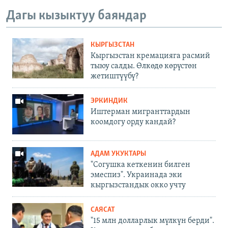
Дагы кызыктуу баяндар
КЫРГЫЗСТАН
Кыргызстан кремацияга расмий
тыюу салды. Өлкөдө көрүстөн
жетиштүүбү?
ЭРКИНДИК
Иштерман мигранттардын
коомдогу орду кандай?
АДАМ УКУКТАРЫ
"Согушка кеткенин билген
эмеспиз". Украинада эки
кыргызстандык окко учту
САЯСАТ
"15 млн долларлык мүлкүн берди".