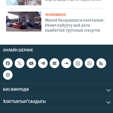
ЭКОНОМИКА
Мунай базарындагы каатчылык:
Өкмөт күйүүчү май дагы
кымбаттай турганын эскертти
ОНЛАЙН ШЕРИНЕ
БИЗ ЖӨНҮНДӨ
"АЗАТТЫКТЫН" САНДЫГЫ