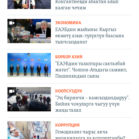
Конгантиевди абактан алып
калган чечим
ЭКОНОМИКА
ЕАЭБдин жыйыны: Кыргыз
өкмөтү азык-түлүктүн баасына
тынчсызданат
БОРБОР АЗИЯ
"ЕАЭБдин талаптары сакталбай
жатат". Чолпон-Атадагы саммит,
Пашиняндын сыны
КООПСУЗДУК
"Эң биринчи – камсыздандыруу".
Бийик чокуларга чыгуу үчүн
жаңы талап
КОРРУПЦИЯ
Гемодиализ чыры: акча
маркумдарга да которулганбы?