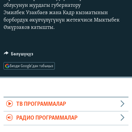
облусунун мурдагы губернатору
ОНЛАЙН ШЕРИНЕ
ЭЖЕ-СИҢДИЛЕР
Эмилбек Узакбаев жана Кадр кызматынын
АЗАТТЫК+
борбордук өкүлчүлүгүнүн жетекчиси Мыктыбек
ЫҢГАЙСЫЗ СУРООЛОР
Өмүрзаков катышты.
ЭЕ/АРнун бардык сайттары
Бөлүшүңүз
Бизди Google'дан табыңыз
ТВ ПРОГРАММАЛАР
РАДИО ПРОГРАММАЛАР