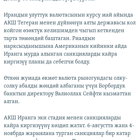
Ирандын улуттук валютасынын курсу май айында
АКШ Тегеран менен дүйнөнүн алты державасы кол
койгон өзөктүк келишимден чыгып кеткенден
тарта төмөндөй баштаган. Риалдын
нарксызданышына Американын кийинки айда
Иранга мурда алынган санкцияларды кайра
киргизүү планы да себепчи болду.
Өткөн жумада өкмөт валюта рыногундагы олку-
солку абалды жөндөй албаганы үчүн Борбордук
банктын директору Валиоллах Сейфти кызматтан
алган.
АКШ Иранга эки стадия менен санкцияларды
кайра киргизүүнү көздөп жатат. 6-августта жана 4-
ноябрда жарыялана турган санкциялар бир катар