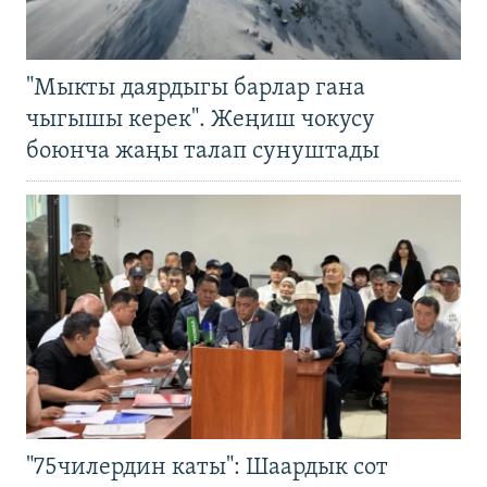
"Мыкты даярдыгы барлар гана
чыгышы керек". Жеңиш чокусу
боюнча жаңы талап сунуштады
"75чилердин каты": Шаардык сот