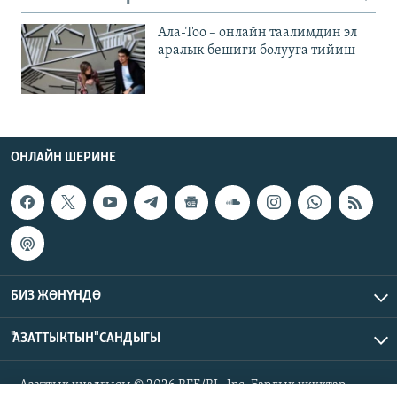
Ала-Тоо – онлайн таалимдин эл
аралык бешиги болууга тийиш
ОНЛАЙН ШЕРИНЕ
БИЗ ЖӨНҮНДӨ
"АЗАТТЫКТЫН" САНДЫГЫ
Азаттык үналгысы © 2026 RFE/RL, Inc. Бардык укуктар