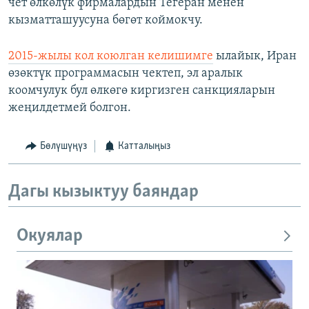
чет өлкөлүк фирмалардын Тегеран менен
кызматташуусуна бөгөт коймокчу.
2015-жылы кол коюлган келишимге
ылайык, Иран
өзөктүк программасын чектеп, эл аралык
коомчулук бул өлкөгө киргизген санкцияларын
жеңилдетмей болгон.
Бөлүшүңүз
Катталыңыз
Дагы кызыктуу баяндар
Окуялар