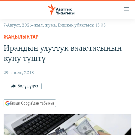
Линктер
Мазмунга
өтүңүз
7-Август, 2026-жыл, жума, Бишкек убактысы 13:03
Навигацияга
ЖАҢЫЛЫКТАР
өтүңүз
ЖАҢЫЛЫКТАР
КЫРГЫЗСТАН
Издөөгө
Ирандын улуттук валютасынын
салыңыз
ДҮЙНӨ
КЫРГЫЗСТАН
куну түштү
УКРАИНА
САЯСАТ
ДҮЙНӨ
29-Июль, 2018
АТАЙЫН ИЛИКТӨӨ
ЭКОНОМИКА
БОРБОР АЗИЯ
ТВ ПРОГРАММАЛАР
Бөлүшүңүз
МАДАНИЯТ
ПОДКАСТ
БҮГҮН АЗАТТЫКТА
Бизди Google'дан табыңыз
ӨЗГӨЧӨ ПИКИР
ЭКСПЕРТТЕР ТАЛДАЙТ
БИЗ ЖАНА ДҮЙНӨ
Русский
ДАНИСТЕ