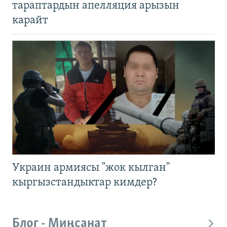
тараптардын апелляция арызын
карайт
Украин армиясы "жок кылган"
кыргызстандыктар кимдер?
Блог - Миңсанат