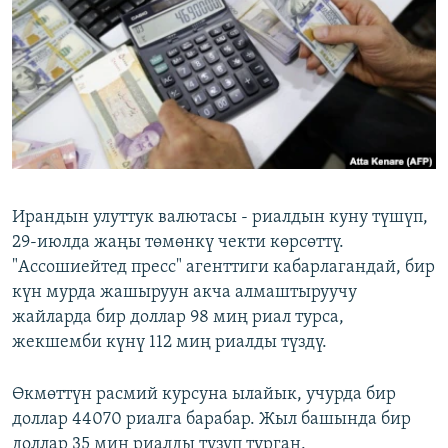
ОНЛАЙН ШЕРИНЕ
ЭЖЕ-СИҢДИЛЕР
АЗАТТЫК+
ЫҢГАЙСЫЗ СУРООЛОР
ЭЕ/АРнун бардык сайттары
Ирандын улуттук валютасы - риалдын куну түшүп,
29-июлда жаңы төмөнкү чекти көрсөттү.
"Ассошиейтед пресс" агенттиги кабарлагандай, бир
күн мурда жашыруун акча алмаштыруучу
жайларда бир доллар 98 миң риал турса,
жекшемби күнү 112 миң риалды түздү.
Өкмөттүн расмий курсуна ылайык, учурда бир
доллар 44070 риалга барабар. Жыл башында бир
доллар 35 миң риалды түзүп турган.