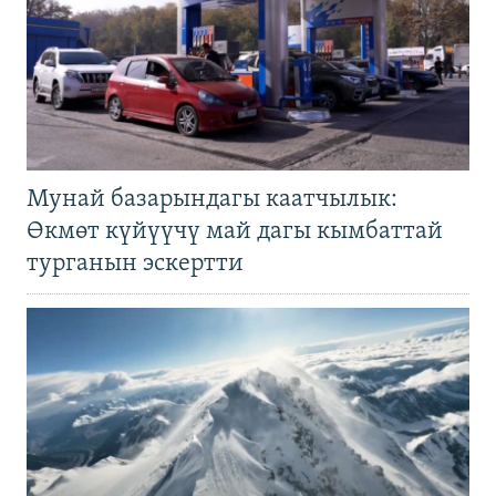
Мунай базарындагы каатчылык:
Өкмөт күйүүчү май дагы кымбаттай
турганын эскертти