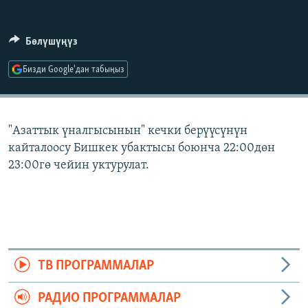
ОНЛАЙН ШЕРИНЕ
ЭЖЕ-СИҢДИЛЕР
АЗАТТЫК+
Бөлүшүңүз
ЫҢГАЙСЫЗ СУРООЛОР
Бизди Google'дан табыңыз
ЭЕ/АРнун бардык сайттары
"Азаттык үналгысынын" кечки берүүсүнүн
кайталоосу Бишкек убактысы боюнча 22:00дөн
23:00гө чейин уктурулат.
ТВ ПРОГРАММАЛАР
РАДИО ПРОГРАММАЛАР