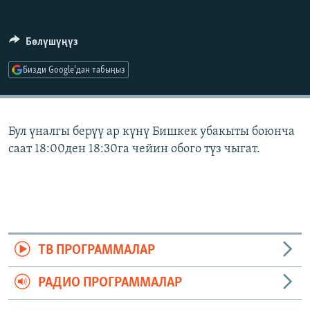
ОНЛАЙН ШЕРИНЕ
ЭЖЕ-СИҢДИЛЕР
АЗАТТЫК+
Бөлүшүңүз
ЫҢГАЙСЫЗ СУРООЛОР
Бизди Google'дан табыңыз
ЭЕ/АРнун бардык сайттары
Бул үналгы берүү ар күнү Бишкек убакыты боюнча
саат 18:00ден 18:30га чейин обого түз чыгат.
ТВ ПРОГРАММАЛАР
РАДИО ПРОГРАММАЛАР