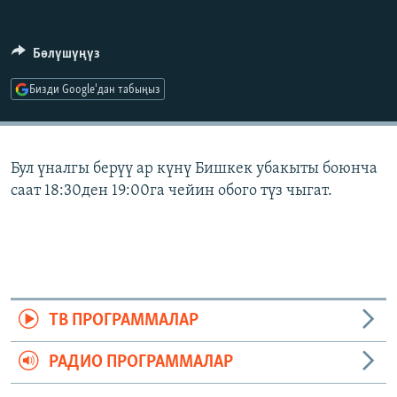
ОНЛАЙН ШЕРИНЕ
ЭЖЕ-СИҢДИЛЕР
АЗАТТЫК+
Бөлүшүңүз
ЫҢГАЙСЫЗ СУРООЛОР
Бизди Google'дан табыңыз
ЭЕ/АРнун бардык сайттары
Бул үналгы берүү ар күнү Бишкек убакыты боюнча
саат 18:30ден 19:00га чейин обого түз чыгат.
ТВ ПРОГРАММАЛАР
РАДИО ПРОГРАММАЛАР