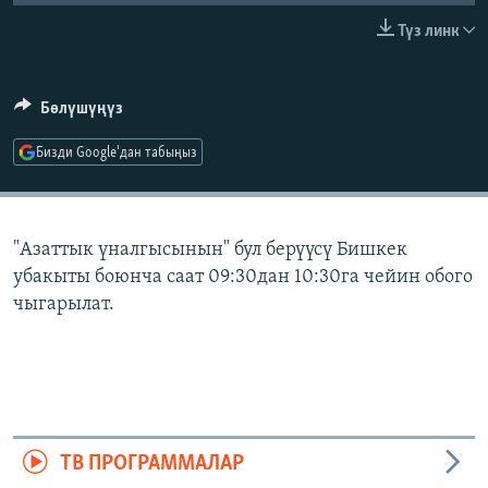
ОНЛАЙН ШЕРИНЕ
ЭЖЕ-СИҢДИЛЕР
Түз линк
АЗАТТЫК+
ЫҢГАЙСЫЗ СУРООЛОР
Бөлүшүңүз
Бизди Google'дан табыңыз
ЭЕ/АРнун бардык сайттары
"Азаттык үналгысынын" бул берүүсү Бишкек
убакыты боюнча саат 09:30дан 10:30га чейин обого
чыгарылат.
ТВ ПРОГРАММАЛАР