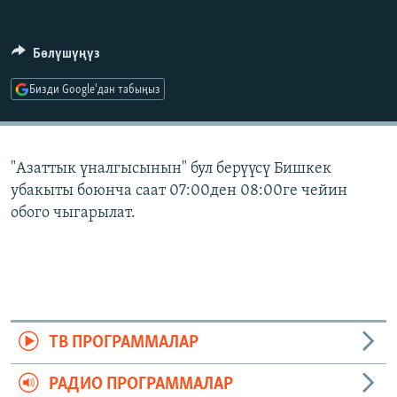
ОНЛАЙН ШЕРИНЕ
ЭЖЕ-СИҢДИЛЕР
АЗАТТЫК+
Бөлүшүңүз
ЫҢГАЙСЫЗ СУРООЛОР
Бизди Google'дан табыңыз
ЭЕ/АРнун бардык сайттары
"Азаттык үналгысынын" бул берүүсү Бишкек
убакыты боюнча саат 07:00ден 08:00ге чейин
обого чыгарылат.
ТВ ПРОГРАММАЛАР
РАДИО ПРОГРАММАЛАР