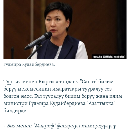
ОНЛАЙН ШЕРИНЕ
ЭЖЕ-СИҢДИЛЕР
АЗАТТЫК+
ЫҢГАЙСЫЗ СУРООЛОР
ЭЕ/АРнун бардык сайттары
Гүлмира Кудайбердиева.
Түркия менен Кыргызстандагы "Сапат" билим
берүү мекемесинин имараттары тууралуу сөз
болгон эмес. Бул тууралуу билим берүү жана илим
министри Гүлмира Кудайбердиева "Азаттыкка"
билдирди:
- Биз менен "Маариф" фондунун ишмердүүлүгү