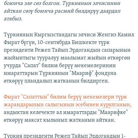
боюнча эле сөз болгон. Түркиянын элчисинин
айткан сөзү боюнча расмий билдирүү даярдап
атабыз.
Түркиянын Кыргызстандагы элчиси Женгиз Камил
Фырат бүгүн, 10-сентябрда Бишкекте түрк
президенти Режеп Тайып Эрдогандын сапарынын
жыйынтыгы тууралуу маалымат жыйын өткөргөн
учурда "Сапат" билим берүү мекемелеринин
имараттарын Түркиянын "Маариф" фондуна
өткөрүү пландалып жатканын билдирген.
Фырат "Сапаттын" билим берүү мекемелери түрк
жарандарынын салыгынын эсебинен курулганын,
андыктан келечекте ал имараттарды "Маарифке"
өткөрүү максат кылынып жатканын айткан.
Түркия президенти Режеп Тайып Эрдогандын 1-