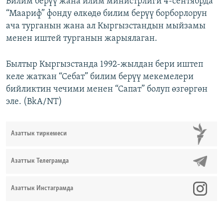
Билим берүү жана илим министрлиги 4-сентябрда
“Маариф” фонду өлкөдө билим берүү борборлорун
ача турганын жана ал Кыргызстандын мыйзамы
менен иштей турганын жарыялаган.
Былтыр Кыргызстанда 1992-жылдан бери иштеп
келе жаткан “Себат” билим берүү мекемелери
бийликтин чечими менен “Сапат” болуп өзгөргөн
эле. (BkA/NT)
Азаттык тиркемеси
Азаттык Телеграмда
Азаттык Инстаграмда