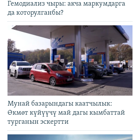
Гемодиализ чыры: акча маркумдарга
да которулганбы?
Мунай базарындагы каатчылык:
Өкмөт күйүүчү май дагы кымбаттай
турганын эскертти