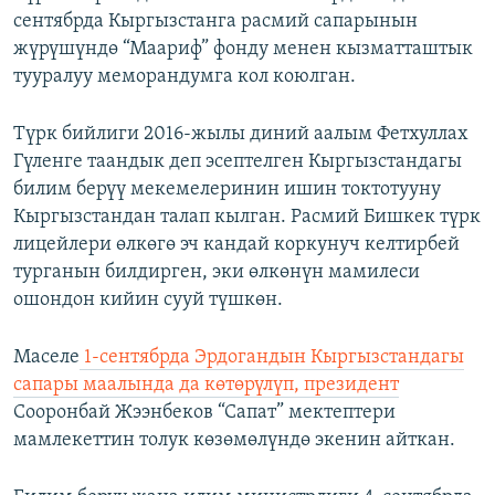
сентябрда Кыргызстанга расмий сапарынын
жүрүшүндө “Маариф” фонду менен кызматташтык
тууралуу меморандумга кол коюлган.
Түрк бийлиги 2016-жылы диний аалым Фетхуллах
Гүленге таандык деп эсептелген Кыргызстандагы
билим берүү мекемелеринин ишин токтотууну
Кыргызстандан талап кылган. Расмий Бишкек түрк
лицейлери өлкөгө эч кандай коркунуч келтирбей
турганын билдирген, эки өлкөнүн мамилеси
ошондон кийин сууй түшкөн.
Маселе
1-сентябрда Эрдогандын Кыргызстандагы
сапары маалында да көтөрүлүп, президент
Сооронбай Жээнбеков “Сапат” мектептери
мамлекеттин толук көзөмөлүндө экенин айткан.