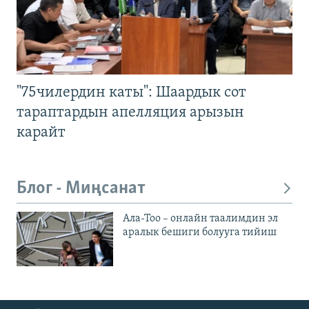
"75чилердин каты": Шаардык сот
тараптардын апелляция арызын
карайт
Блог - Миңсанат
Ала-Тоо – онлайн таалимдин эл
аралык бешиги болууга тийиш