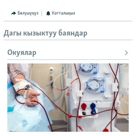
Бөлүшүңүз
Катталыңыз
Дагы кызыктуу баяндар
Окуялар