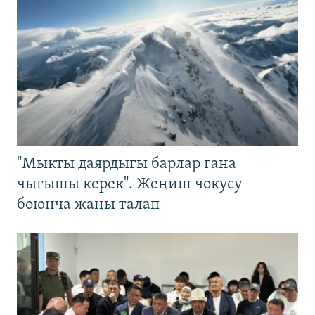
"Мыкты даярдыгы барлар гана
чыгышы керек". Жеңиш чокусу
боюнча жаңы талап