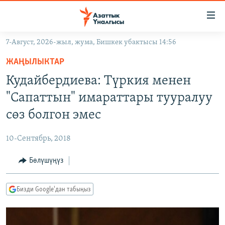
Линктер
Мазмунга
өтүңүз
7-Август, 2026-жыл, жума, Бишкек убактысы 14:56
Навигацияга
ЖАҢЫЛЫКТАР
өтүңүз
ЖАҢЫЛЫКТАР
КЫРГЫЗСТАН
Издөөгө
Кудайбердиева: Түркия менен
салыңыз
ДҮЙНӨ
КЫРГЫЗСТАН
"Сапаттын" имараттары тууралуу
УКРАИНА
САЯСАТ
ДҮЙНӨ
сөз болгон эмес
АТАЙЫН ИЛИКТӨӨ
ЭКОНОМИКА
БОРБОР АЗИЯ
10-Сентябрь, 2018
ТВ ПРОГРАММАЛАР
МАДАНИЯТ
Бөлүшүңүз
ПОДКАСТ
БҮГҮН АЗАТТЫКТА
ӨЗГӨЧӨ ПИКИР
ЭКСПЕРТТЕР ТАЛДАЙТ
Бизди Google'дан табыңыз
БИЗ ЖАНА ДҮЙНӨ
Русский
ДАНИСТЕ