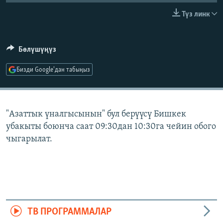
ОНЛАЙН ШЕРИНЕ
ЭЖЕ-СИҢДИЛЕР
Түз линк
АЗАТТЫК+
ЫҢГАЙСЫЗ СУРООЛОР
Бөлүшүңүз
Бизди Google'дан табыңыз
ЭЕ/АРнун бардык сайттары
"Азаттык үналгысынын" бул берүүсү Бишкек
убакыты боюнча саат 09:30дан 10:30га чейин обого
чыгарылат.
ТВ ПРОГРАММАЛАР