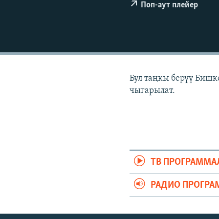
ЭЖЕ-СИҢДИЛЕР
Поп-аут плейер
АЗАТТЫК+
ЫҢГАЙСЫЗ СУРООЛОР
Бул таңкы берүү Бишк
чыгарылат.
ТВ ПРОГРАММА
РАДИО ПРОГРА