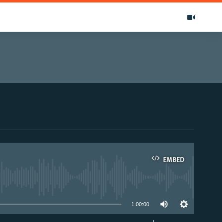
EMBED
able
1:00:00