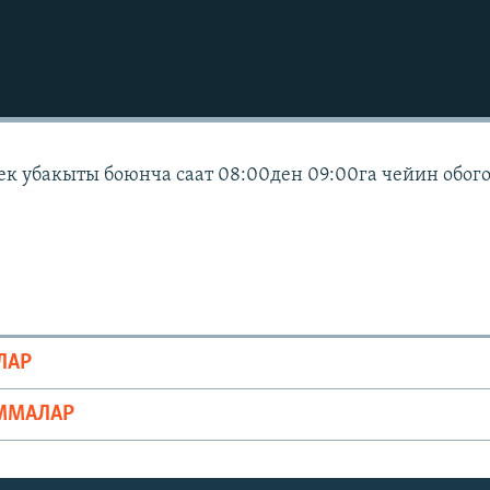
ек убакыты боюнча саат 08:00ден 09:00га чейин обог
ЛАР
ММАЛАР