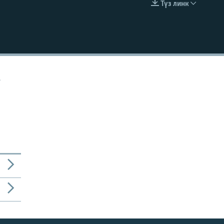
Түз линк
EMBED
о