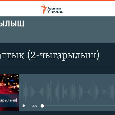
АРЫЛЫШ
аттык (2-чыгарылыш)
No media source currently avail
0:00