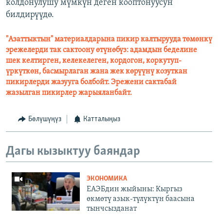
колдонулушу мүмкүн деген кооптонуусун
билдирүүдө.
"Азаттыктын" материалдарына пикир калтырууда төмөнкү
эрежелерди так сактоону өтүнөбүз: адамдын беделине
шек келтирген, келекелеген, кордогон, коркутуп-
үркүткөн, басмырлаган жана жек көрүүнү козуткан
пикирлерди жазууга болбойт. Эрежени сактабай
жазылган пикирлер жарыяланбайт.
Бөлүшүңүз
Катталыңыз
Дагы кызыктуу баяндар
ЭКОНОМИКА
ЕАЭБдин жыйыны: Кыргыз
өкмөтү азык-түлүктүн баасына
тынчсызданат