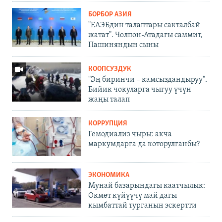
БОРБОР АЗИЯ
"ЕАЭБдин талаптары сакталбай
жатат". Чолпон-Атадагы саммит,
Пашиняндын сыны
КООПСУЗДУК
"Эң биринчи – камсыздандыруу".
Бийик чокуларга чыгуу үчүн
жаңы талап
КОРРУПЦИЯ
Гемодиализ чыры: акча
маркумдарга да которулганбы?
ЭКОНОМИКА
Мунай базарындагы каатчылык:
Өкмөт күйүүчү май дагы
кымбаттай турганын эскертти