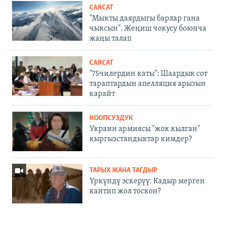
САЯСАТ
"Мыкты даярдыгы барлар гана
чыксын". Жеңиш чокусу боюнча
жаңы талап
САЯСАТ
"75чилердин каты": Шаардык сот
тараптардын апелляция арызын
карайт
КООПСУЗДУК
Украин армиясы "жок кылган"
кыргызстандыктар кимдер?
ТАРЫХ ЖАНА ТАГДЫР
Үркүндү эскерүү: Кадыр мерген
кантип жол тоскон?