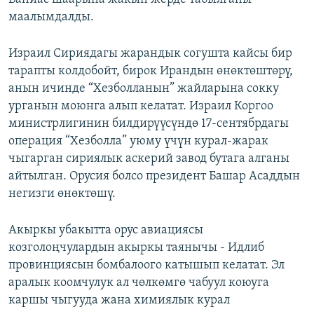
маалымдалды.
Израил Сириядагы жарандык согушта кайсы бир
тарапты колдобойт, бирок Ирандын өнөктөштөрү,
анын ичинде “Хезболланын” жайларына сокку
урганын моюнга алып келатат. Израил Коргоо
министрлигинин билдирүүсүндө 17-сентябрдагы
операция “Хезболла” уюму үчүн курал-жарак
чыгарган сириялык аскерий завод бутага алганы
айтылган. Орусия болсо президент Башар Асаддын
негизги өнөктөшү.
Акыркы убакытта орус авиациясы
козголоңчулардын акыркы таянычы - Идлиб
провинциясын бомбалоого катышып келатат. Эл
аралык коомчулук ал чөлкөмгө чабуул коюуга
каршы чыгууда жана химиялык курал