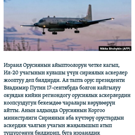
ОНЛАЙН ШЕРИНЕ
ЭЖЕ-СИҢДИЛЕР
АЗАТТЫК+
ЫҢГАЙСЫЗ СУРООЛОР
ЭЕ/АРнун бардык сайттары
Израил Орусиянын айыптоолорун четке кагып,
Ил-20 учагынын кулашы үчүн сириялык аскерлер
жооптуу деп билдирди. Ал тапта орус президенти
Владимир Путин 17-сентябрда болгон кайгылуу
окуядан кийин региондогу орусиялык аскерлердин
коопсуздугун бекемдөө чаралары көрүлөөрүн
айтты. Анын алдында Орусиянын Коргоо
министрлиги Сириянын аба күчтөрү орустардын
аскердик чалгын учагын жаңылышып атып
түшүргөнүн билдирип, буга израилдик