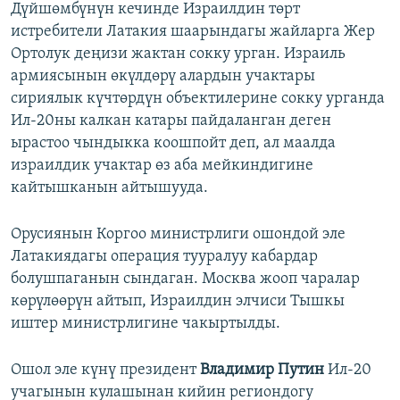
Дүйшөмбүнүн кечинде Израилдин төрт
истребители Латакия шаарындагы жайларга Жер
Ортолук деңизи жактан сокку урган. Израиль
армиясынын өкүлдөрү алардын учактары
сириялык күчтөрдүн объектилерине сокку урганда
Ил-20ны калкан катары пайдаланган деген
ырастоо чындыкка коошпойт деп, ал маалда
израилдик учактар өз аба мейкиндигине
кайтышканын айтышууда.
Орусиянын Коргоо министрлиги ошондой эле
Латакиядагы операция тууралуу кабардар
болушпаганын сындаган. Москва жооп чаралар
көрүлөөрүн айтып, Израилдин элчиси Тышкы
иштер министрлигине чакыртылды.
Ошол эле күнү президент
Владимир Путин
Ил-20
учагынын кулашынан кийин региондогу