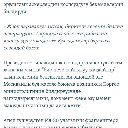
орусиялык аскерлердин коопсуздугу бекемделерин
билдирди.
- Жооп чараларды айтсак, биринчи кезекте биздин
аскерлердин, Сириядагы объекттерибиздин
коопсуздугу чыңдалат. Бул кадамдар бардыгы
сезгидей болот.
Президент экипаждын жакындарына көңүл айтты
жана кырсыкка “бир нече кайгылуу жагдайлар”
алып келгенин белгиледи. Ал ошондой эле
Москванын бул маселе боюнча позициясы Коргоо
министрлигинин билдирүүсүндө
чагылдырылганын, документ жеке өзү менен
макулдашылганын да айта кетти.
Атып түшүрүлгөн Ил-20 учагынын фрагменттери
Баниас шаарына жакын жерде табылганы