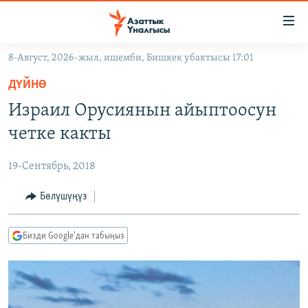
Линктер
Мазмунга
өтүңүз
8-Август, 2026-жыл, ишемби, Бишкек убактысы 17:01
Навигацияга
ЖАҢЫЛЫКТАР
өтүңүз
ДҮЙНӨ
КЫРГЫЗСТАН
Издөөгө
Израил Орусиянын айыптоосун
салыңыз
ДҮЙНӨ
КЫРГЫЗСТАН
четке какты
УКРАИНА
САЯСАТ
ДҮЙНӨ
19-Сентябрь, 2018
АТАЙЫН ИЛИКТӨӨ
ЭКОНОМИКА
БОРБОР АЗИЯ
ТВ ПРОГРАММАЛАР
Бөлүшүңүз
МАДАНИЯТ
ПОДКАСТ
БҮГҮН АЗАТТЫКТА
Бизди Google'дан табыңыз
ӨЗГӨЧӨ ПИКИР
ЭКСПЕРТТЕР ТАЛДАЙТ
БИЗ ЖАНА ДҮЙНӨ
Русский
ДАНИСТЕ