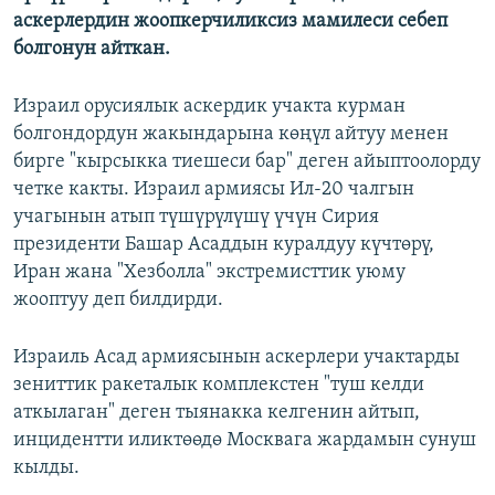
аскерлердин жоопкерчиликсиз мамилеси себеп
болгонун айткан.
Израил орусиялык аскердик учакта курман
болгондордун жакындарына көңүл айтуу менен
бирге "кырсыкка тиешеси бар" деген айыптоолорду
четке какты. Израил армиясы Ил-20 чалгын
учагынын атып түшүрүлүшү үчүн Сирия
президенти Башар Асаддын куралдуу күчтөрү,
Иран жана "Хезболла" экстремисттик уюму
жооптуу деп билдирди.
Израиль Асад армиясынын аскерлери учактарды
зениттик ракеталык комплекстен "туш келди
аткылаган" деген тыянакка келгенин айтып,
инцидентти иликтөөдө Москвага жардамын сунуш
кылды.