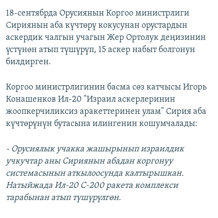
18-сентябрда Орусиянын Коргоо министрлиги
Сириянын аба күчтөрү кокусунан орустардын
аскердик чалгын учагын Жер Ортолук деңизинин
үстүнөн атып түшүрүп, 15 аскер набыт болгонун
билдирген.
Коргоо министрлигинин басма сөз катчысы Игорь
Конашенков Ил-20 "Израил аскерлеринин
жоопкерчиликсиз аракеттеринен улам" Сирия аба
күчтөрүнүн бутасына илингенин кошумчалады:
- Орусиялык учакка жашырынып израилдик
учкучтар аны Сириянын абадан коргонуу
системасынын аткылоосунда калтырышкан.
Натыйжада Ил-20 С-200 ракета комплекси
тарабынан атып түшүрүлгөн.