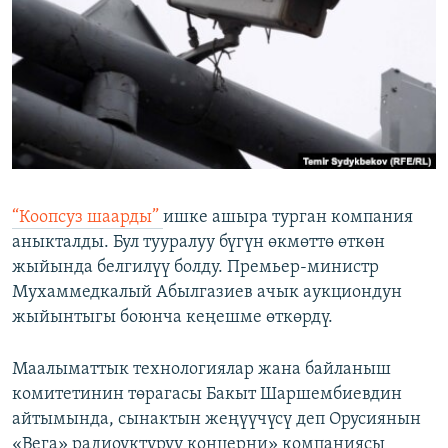
ОНЛАЙН ШЕРИНЕ
ЭЖЕ-СИҢДИЛЕР
АЗАТТЫК+
ЫҢГАЙСЫЗ СУРООЛОР
ЭЕ/АРнун бардык сайттары
“Коопсуз шаарды”
ишке ашыра турган компания
аныкталды. Бул тууралуу бүгүн өкмөттө өткөн
жыйында белгилүү болду. Премьер-министр
Мухаммедкалый Абылгазиев ачык аукциондун
жыйынтыгы боюнча кеңешме өткөрдү.
Маалыматтык технологиялар жана байланыш
комитетинин төрагасы Бакыт Шаршембиевдин
айтымында, сынактын жеңүүчүсү деп Орусиянын
«Вега» радиоуктуруу концерни» компаниясы