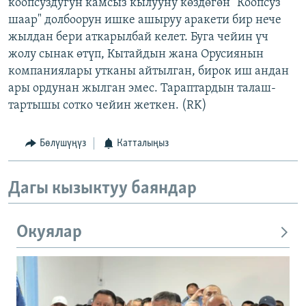
коопсуздугун камсыз кылууну көздөгөн "Коопсуз
шаар" долбоорун ишке ашыруу аракети бир нече
жылдан бери аткарылбай келет. Буга чейин үч
жолу сынак өтүп, Кытайдын жана Орусиянын
компаниялары утканы айтылган, бирок иш андан
ары ордунан жылган эмес. Тараптардын талаш-
тартышы сотко чейин жеткен. (RK)
Бөлүшүңүз
Катталыңыз
Дагы кызыктуу баяндар
Окуялар