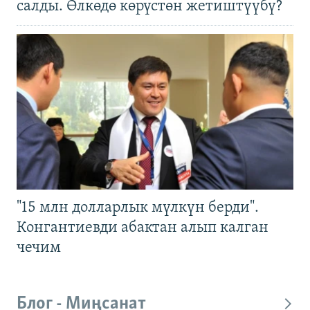
салды. Өлкөдө көрүстөн жетиштүүбү?
"15 млн долларлык мүлкүн берди".
Конгантиевди абактан алып калган
чечим
Блог - Миңсанат