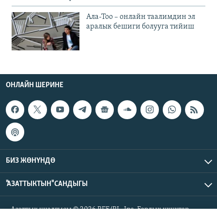
Ала-Тоо – онлайн таалимдин эл
аралык бешиги болууга тийиш
ОНЛАЙН ШЕРИНЕ
БИЗ ЖӨНҮНДӨ
"АЗАТТЫКТЫН" САНДЫГЫ
Азаттык үналгысы © 2026 RFE/RL, Inc. Бардык укуктар