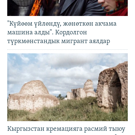
"Күйөөм үйлөндү, жөнөткөн акчама
машина алды". Кордолгон
түркмөнстандык мигрант аялдар
Кыргызстан кремацияга расмий тыюу