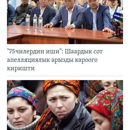
"75чилердин иши": Шаардык сот
апелляциялык арызды кароого
киришти