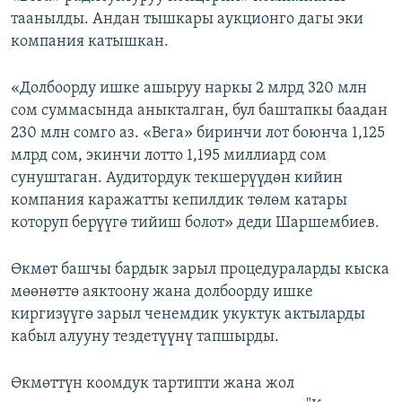
таанылды. Андан тышкары аукционго дагы эки
компания катышкан.
«Долбоорду ишке ашыруу наркы 2 млрд 320 млн
сом суммасында аныкталган, бул баштапкы баадан
230 млн сомго аз. «Вега» биринчи лот боюнча 1,125
млрд сом, экинчи лотто 1,195 миллиард сом
сунуштаган. Аудитордук текшерүүдөн кийин
компания каражатты кепилдик төлөм катары
которуп берүүгө тийиш болот» деди Шаршембиев.
Өкмөт башчы бардык зарыл процедураларды кыска
мөөнөттө аяктоону жана долбоорду ишке
киргизүүгө зарыл ченемдик укуктук актыларды
кабыл алууну тездетүүнү тапшырды.
Өкмөттүн коомдук тартипти жана жол