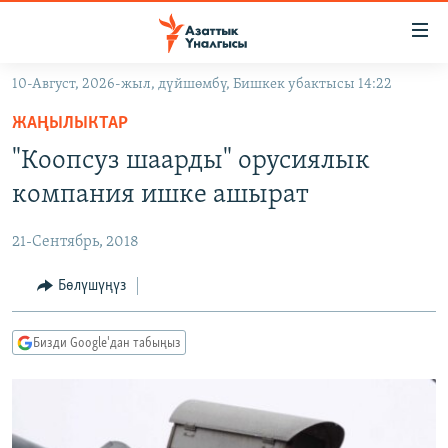
Линктер
Мазмунга
өтүңүз
10-Август, 2026-жыл, дүйшөмбү, Бишкек убактысы 14:22
Навигацияга
ЖАҢЫЛЫКТАР
өтүңүз
ЖАҢЫЛЫКТАР
КЫРГЫЗСТАН
Издөөгө
"Коопсуз шаарды" орусиялык
салыңыз
ДҮЙНӨ
КЫРГЫЗСТАН
компания ишке ашырат
УКРАИНА
САЯСАТ
ДҮЙНӨ
21-Сентябрь, 2018
АТАЙЫН ИЛИКТӨӨ
ЭКОНОМИКА
БОРБОР АЗИЯ
ТВ ПРОГРАММАЛАР
Бөлүшүңүз
МАДАНИЯТ
ПОДКАСТ
БҮГҮН АЗАТТЫКТА
Бизди Google'дан табыңыз
ӨЗГӨЧӨ ПИКИР
ЭКСПЕРТТЕР ТАЛДАЙТ
БИЗ ЖАНА ДҮЙНӨ
Русский
ДАНИСТЕ