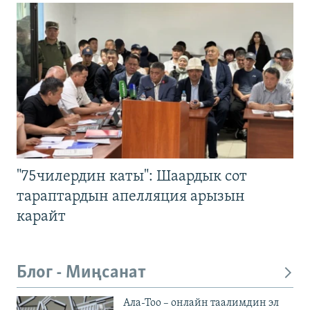
"75чилердин каты": Шаардык сот
тараптардын апелляция арызын
карайт
Блог - Миңсанат
Ала-Тоо – онлайн таалимдин эл