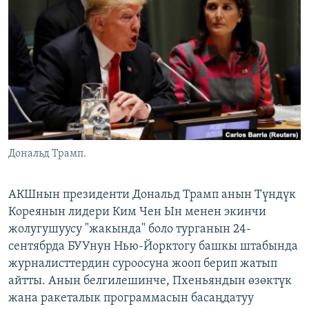
ОНЛАЙН ШЕРИНЕ
ЭЖЕ-СИҢДИЛЕР
АЗАТТЫК+
ЫҢГАЙСЫЗ СУРООЛОР
ЭЕ/АРнун бардык сайттары
Дональд Трамп.
АКШнын президенти Дональд Трамп анын Түндүк
Кореянын лидери Ким Чен Ын менен экинчи
жолугушуусу "жакында" боло турганын 24-
сентябрда БУУнун Нью-Йорктогу башкы штабында
журналисттердин суроосуна жооп берип жатып
айтты. Анын белгилешинче, Пхеньяндын өзөктүк
жана ракеталык программасын басаңдатуу