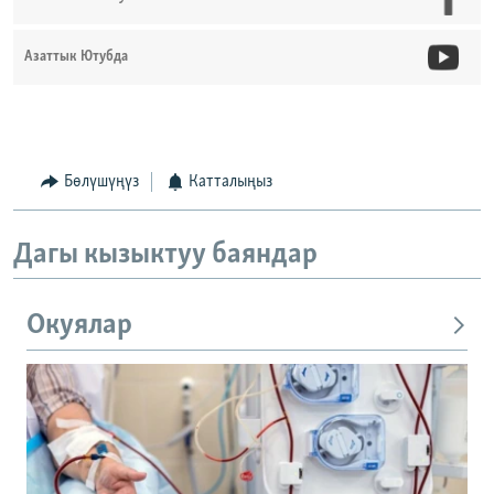
Азаттык Ютубда
Бөлүшүңүз
Катталыңыз
Дагы кызыктуу баяндар
Окуялар