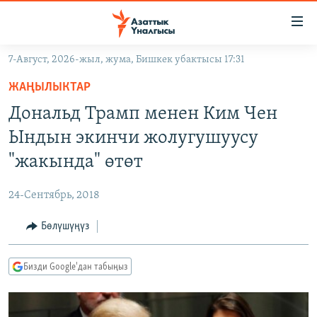
Линктер
Мазмунга
өтүңүз
7-Август, 2026-жыл, жума, Бишкек убактысы 17:31
Навигацияга
ЖАҢЫЛЫКТАР
өтүңүз
ЖАҢЫЛЫКТАР
КЫРГЫЗСТАН
Издөөгө
Дональд Трамп менен Ким Чен
салыңыз
ДҮЙНӨ
КЫРГЫЗСТАН
Ындын экинчи жолугушуусу
УКРАИНА
САЯСАТ
ДҮЙНӨ
"жакында" өтөт
АТАЙЫН ИЛИКТӨӨ
ЭКОНОМИКА
БОРБОР АЗИЯ
24-Сентябрь, 2018
ТВ ПРОГРАММАЛАР
МАДАНИЯТ
Бөлүшүңүз
ПОДКАСТ
БҮГҮН АЗАТТЫКТА
ӨЗГӨЧӨ ПИКИР
ЭКСПЕРТТЕР ТАЛДАЙТ
Бизди Google'дан табыңыз
БИЗ ЖАНА ДҮЙНӨ
Русский
ДАНИСТЕ