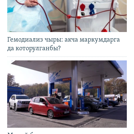
Гемодиализ чыры: акча маркумдарга
да которулганбы?