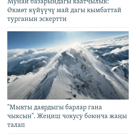
Мунай базарындагы каатчылык:
Өкмөт күйүүчү май дагы кымбаттай
турганын эскертти
"Мыкты даярдыгы барлар гана
чыксын". Жеңиш чокусу боюнча жаңы
талап