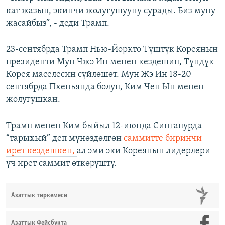
кат жазып, экинчи жолугушууну сурады. Биз муну
жасайбыз”, - деди Трамп.
23-сентябрда Трамп Нью-Йоркто Түштүк Кореянын
президенти Мун Чжэ Ин менен кездешип, Түндүк
Корея маселесин сүйлөшөт. Мун Жэ Ин 18-20
сентябрда Пхеньянда болуп, Ким Чен Ын менен
жолугушкан.
Трамп менен Ким быйыл 12-июнда Сингапурда
“тарыхый” деп мүнөздөлгөн
саммитте биринчи
ирет кездешкен,
ал эми эки Кореянын лидерлери
үч ирет саммит өткөрүштү.
Азаттык тиркемеси
Азаттык Фейсбукта