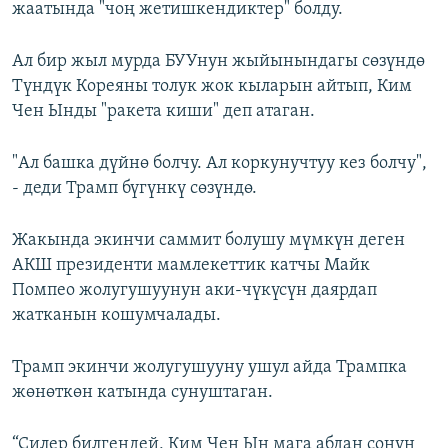
жаатында "чоң жетишкендиктер" болду.
Ал бир жыл мурда БУУнун жыйынындагы сөзүндө
Түндүк Кореяны толук жок кыларын айтып, Ким
Чен Ынды "ракета киши" деп атаган.
"Ал башка дүйнө болчу. Ал коркунучтуу кез болчу",
- деди Трамп бүгүнкү сөзүндө.
Жакында экинчи саммит болушу мүмкүн деген
АКШ президенти мамлекеттик катчы Майк
Помпео жолугушуунун аки-чүкүсүн даярдап
жатканын кошумчалады.
Трамп экинчи жолугушууну ушул айда Трампка
жөнөткөн катында сунуштаган.
“Силер билгендей, Ким Чен Ын мага абдан сонун