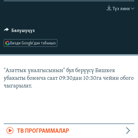
ОНЛАЙН ШЕРИНЕ
ЭЖЕ-СИҢДИЛЕР
Түз линк
АЗАТТЫК+
ЫҢГАЙСЫЗ СУРООЛОР
Бөлүшүңүз
Бизди Google'дан табыңыз
ЭЕ/АРнун бардык сайттары
"Азаттык үналгысынын" бул берүүсү Бишкек
убакыты боюнча саат 09:30дан 10:30га чейин обого
чыгарылат.
ТВ ПРОГРАММАЛАР