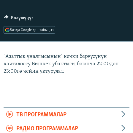
ОНЛАЙН ШЕРИНЕ
ЭЖЕ-СИҢДИЛЕР
АЗАТТЫК+
Бөлүшүңүз
ЫҢГАЙСЫЗ СУРООЛОР
Бизди Google'дан табыңыз
ЭЕ/АРнун бардык сайттары
"Азаттык үналгысынын" кечки берүүсүнүн
кайталоосу Бишкек убактысы боюнча 22:00дөн
23:00гө чейин уктурулат.
ТВ ПРОГРАММАЛАР
РАДИО ПРОГРАММАЛАР