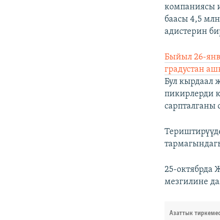
компаниясы 
баасы 4,5 мл
адистерин би
Быйыл 26-янв
градустан аш
Бул кырдаал 
пикирлерди к
сарпталганы 
Териштирүүдө
тармагындаг
25-октябрда
мезгилине да
Азаттык тиркеме