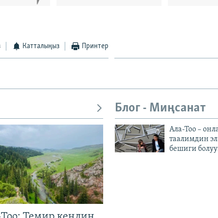
з
Катталыңыз
Принтер
Блог - Миңсанат
Ала-Тоо – онл
таалимдин эл
бешиги болуу
Тоо: Темир кендин