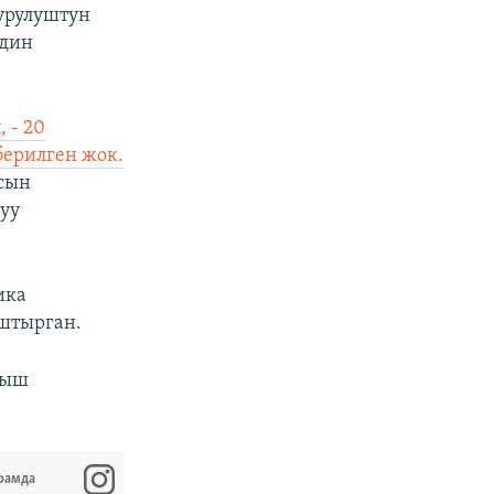
урулуштун
Бдин
 - 20
берилген жок.
 сын
уу
ика
штырган.
кыш
рамда