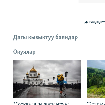
Бөлүшүңү
Дагы кызыктуу баяндар
Окуялар
Москвадагы жардыруу:
Жетим-