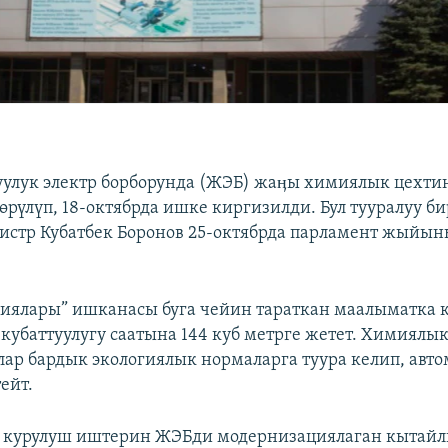
лук электр борборунда (ЖЭБ) жаӊы химиялык цехтин
көрүлүп, 18-октябрда ишке киргизилди. Бул тууралуу б
стр Кубатбек Боронов 25-октябрда парламент жыйы
циялары” ишканасы буга чейин тараткан маалыматка 
кубаттуулугу саатына 144 куб метрге жетет. Химиялык
ар бардык экологиялык нормаларга туура келип, авт
ейт.
 курулуш иштерин ЖЭБди модернизациялаган кытай