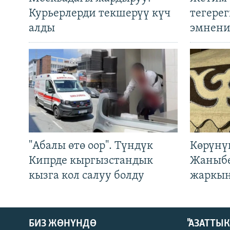
Курьерлерди текшерүү күч
тегере
алды
эмнени
"Абалы өтө оор". Түндүк
Көрүнү
Кипрде кыргызстандык
Жаныбе
кызга кол салуу болду
жаркын
БИЗ ЖӨНҮНДӨ
"АЗАТТЫ