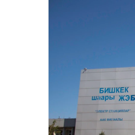
ЭЖЕ-СИҢДИЛЕР
АЗАТТЫК+
ЫҢГАЙСЫЗ СУРООЛОР