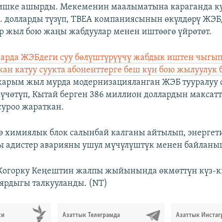
ишке ашырды. Мекеменин маалыматына караганда к
н. долларды түзүп, ТВЕА компаниясынын өкүлдөрү ЖЭ
р жыл бою жаңы жабдуулар менен иштөөгө үйрөтөт.
арда ЖЭБдеги суу бөлүштүрүүчү жабдык иштен чыгып,
кан катуу суукта абоненттерге беш күн бою жылуулук 
жарым жыл мурда модернизацияланган ЖЭБ тууралуу
үчөтүп, Кытай берген 386 миллион доллардын максатт
суроо жараткан.
 химиялык блок салынбай калганы айтылып, энергет
ы адистер аварияны ушул мүчүлүштүк менен байланы
 Жогорку Кеңештин жалпы жыйынында өкмөттүн күз-
ярдыгы талкууланды. (NT)
си
Азаттык Телеграмда
Азаттык Инстаг