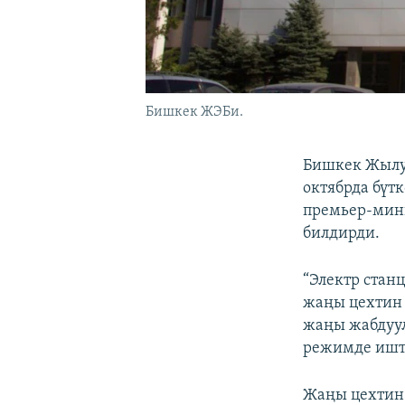
Бишкек ЖЭБи.
Бишкек Жылуу
октябрда бүт
премьер-мини
билдирди.
“Электр стан
жаңы цехтин 
жаңы жабдуул
режимде ишт
Жаңы цехтин