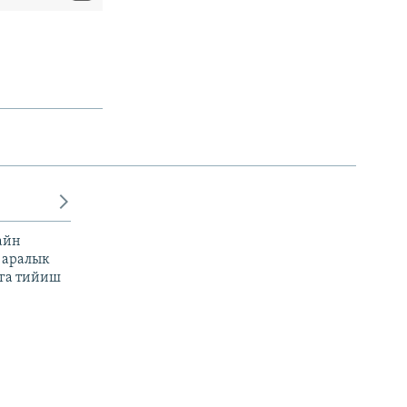
айн
 аралык
га тийиш