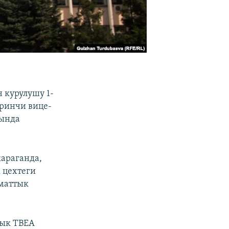
 курулушу 1-
иринчи вице-
нында
караганда,
 цехтеги
оматтык
лык ТВЕА