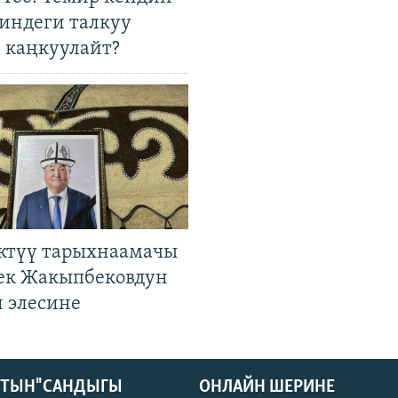
гиндеги талкуу
 каңкуулайт?
ктүү тарыхнаамачы
к Жакыпбековдун
 элесине
КТЫН" САНДЫГЫ
ОНЛАЙН ШЕРИНЕ