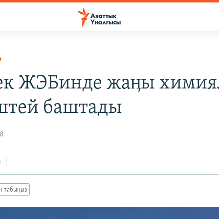
Р
к ЖЭБинде жаӊы хими
штей баштады
18
з
ан табыңыз