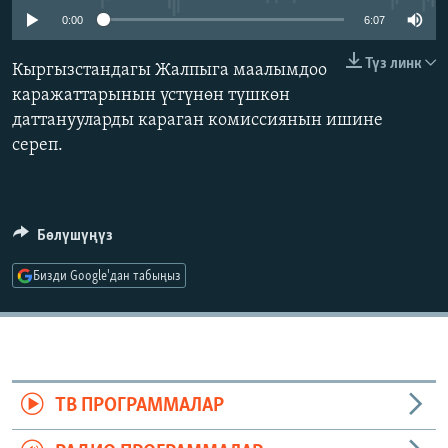
ОНЛАЙН ШЕРИНЕ
ЭЖЕ-СИҢДИЛЕР
0:00
6:07
АЗАТТЫК+
Түз линк
Кыргызстандагы Жалпыга маалымдоо
ЫҢГАЙСЫЗ СУРООЛОР
каражаттарынын үстүнөн түшкөн
даттанууларды караган комиссиянын ишине
сереп.
ЭЕ/АРнун бардык сайттары
Бөлүшүңүз
Бизди Google'дан табыңыз
ТВ ПРОГРАММАЛАР