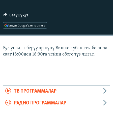
ОНЛАЙН ШЕРИНЕ
ЭЖЕ-СИҢДИЛЕР
АЗАТТЫК+
Бөлүшүңүз
ЫҢГАЙСЫЗ СУРООЛОР
Бизди Google'дан табыңыз
ЭЕ/АРнун бардык сайттары
Бул үналгы берүү ар күнү Бишкек убакыты боюнча
саат 18:00ден 18:30га чейин обого түз чыгат.
ТВ ПРОГРАММАЛАР
РАДИО ПРОГРАММАЛАР