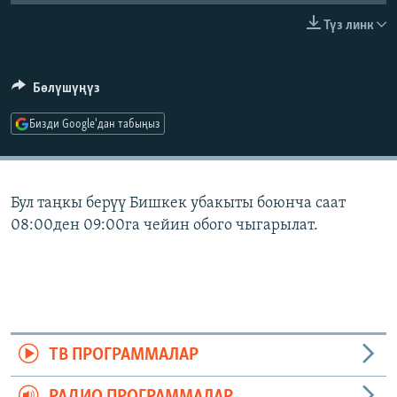
ОНЛАЙН ШЕРИНЕ
ЭЖЕ-СИҢДИЛЕР
Түз линк
АЗАТТЫК+
ЫҢГАЙСЫЗ СУРООЛОР
Бөлүшүңүз
Бизди Google'дан табыңыз
ЭЕ/АРнун бардык сайттары
Бул таңкы берүү Бишкек убакыты боюнча саат
08:00ден 09:00га чейин обого чыгарылат.
ТВ ПРОГРАММАЛАР