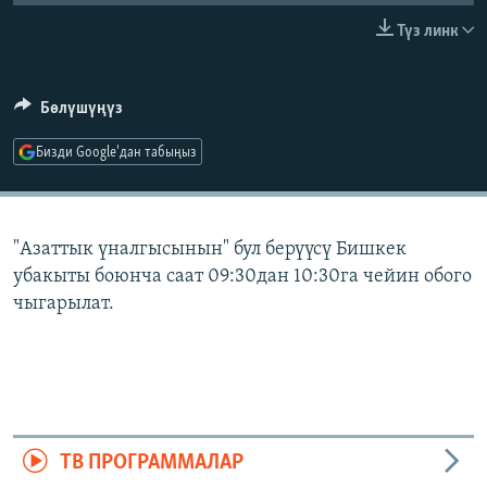
ОНЛАЙН ШЕРИНЕ
ЭЖЕ-СИҢДИЛЕР
Түз линк
АЗАТТЫК+
ЫҢГАЙСЫЗ СУРООЛОР
Бөлүшүңүз
Бизди Google'дан табыңыз
ЭЕ/АРнун бардык сайттары
"Азаттык үналгысынын" бул берүүсү Бишкек
убакыты боюнча саат 09:30дан 10:30га чейин обого
чыгарылат.
ТВ ПРОГРАММАЛАР