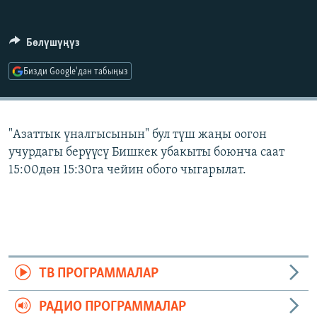
ОНЛАЙН ШЕРИНЕ
ЭЖЕ-СИҢДИЛЕР
АЗАТТЫК+
Бөлүшүңүз
ЫҢГАЙСЫЗ СУРООЛОР
Бизди Google'дан табыңыз
ЭЕ/АРнун бардык сайттары
"Азаттык үналгысынын" бул түш жаңы оогон
учурдагы берүүсү Бишкек убакыты боюнча саат
15:00дөн 15:30га чейин обого чыгарылат.
ТВ ПРОГРАММАЛАР
РАДИО ПРОГРАММАЛАР