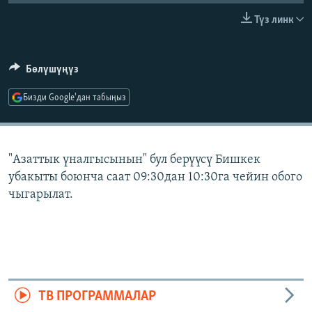
ОНЛАЙН ШЕРИНЕ
ЭЖЕ-СИҢДИЛЕР
Түз линк
АЗАТТЫК+
ЫҢГАЙСЫЗ СУРООЛОР
Бөлүшүңүз
Бизди Google'дан табыңыз
ЭЕ/АРнун бардык сайттары
"Азаттык үналгысынын" бул берүүсү Бишкек
убакыты боюнча саат 09:30дан 10:30га чейин обого
чыгарылат.
ТВ ПРОГРАММАЛАР