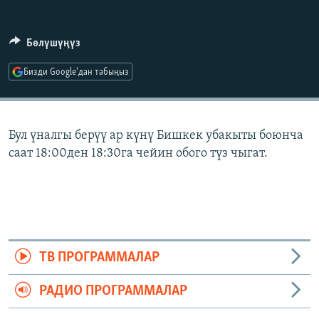
ОНЛАЙН ШЕРИНЕ
ЭЖЕ-СИҢДИЛЕР
АЗАТТЫК+
Бөлүшүңүз
ЫҢГАЙСЫЗ СУРООЛОР
Бизди Google'дан табыңыз
ЭЕ/АРнун бардык сайттары
Бул үналгы берүү ар күнү Бишкек убакыты боюнча
саат 18:00ден 18:30га чейин обого түз чыгат.
ТВ ПРОГРАММАЛАР
РАДИО ПРОГРАММАЛАР