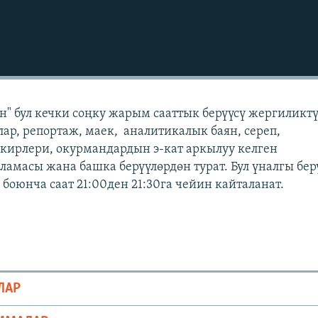
" бул кечки соңку жарым сааттык берүүсү жергиликт
лар, репортаж, маек, аналитикалык баян, сереп,
кирлери, окурмандардын э-кат аркылуу келген
масы жана башка берүүлөрдөн турат. Бул үналгы бер
боюнча саат 21:00ден 21:30га чейин кайталанат.
ЛАР