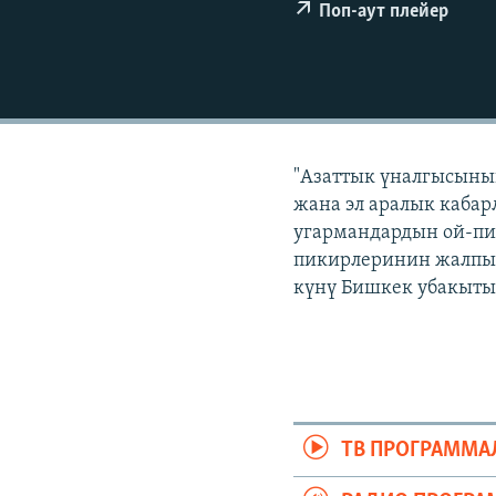
ЭЖЕ-СИҢДИЛЕР
Поп-аут плейер
АЗАТТЫК+
ЫҢГАЙСЫЗ СУРООЛОР
"Азаттык үналгысынын
жана эл аралык кабар
угармандардын ой-пи
пикирлеринин жалпыла
күнү Бишкек убакыты 
ТВ ПРОГРАММА