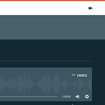
EMBED
able
1:00:00