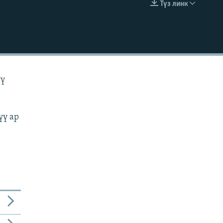
Түз линк
EMBED
үү
үү ар