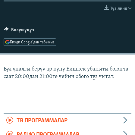
ОНЛАЙН ШЕРИНЕ
ЭЖЕ-СИҢДИЛЕР
Түз линк
АЗАТТЫК+
ЫҢГАЙСЫЗ СУРООЛОР
Бөлүшүңүз
Бизди Google'дан табыңыз
ЭЕ/АРнун бардык сайттары
Бул үналгы берүү ар күнү Бишкек убакыты боюнча
саат 20:00дан 21:00гө чейин обого түз чыгат.
ТВ ПРОГРАММАЛАР