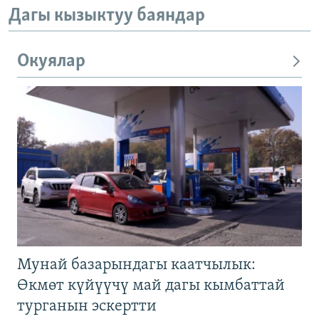
Дагы кызыктуу баяндар
Окуялар
Мунай базарындагы каатчылык:
Өкмөт күйүүчү май дагы кымбаттай
турганын эскертти