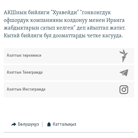
АКШнын бийлиги "Хуавейди" "гонконгдук
офшордук компанияны колдонуу менен Иранга
жабдыктарын сатып келген" деп айыптап жатат.
Кытай бийлиги бул дооматтарды четке кагууда.
Азаттык тиркемеси
Азаттык Телеграмда
Азаттык Инстаграмда
Бөлүшүңүз
Катталыңыз