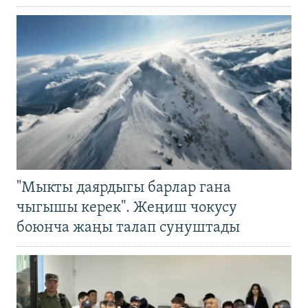
"Мыкты даярдыгы барлар гана
чыгышы керек". Жеңиш чокусу
боюнча жаңы талап сунуштады