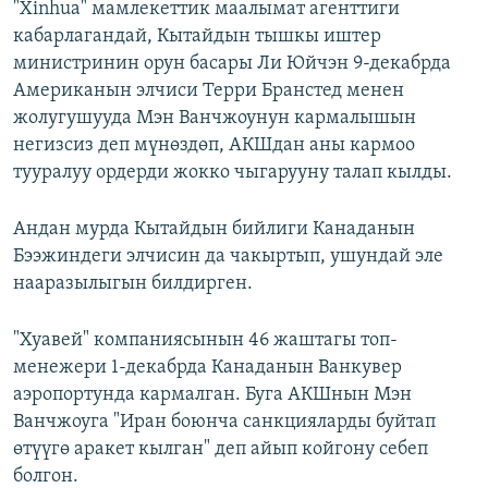
"Xinhua" мамлекеттик маалымат агенттиги
кабарлагандай, Кытайдын тышкы иштер
министринин орун басары Ли Юйчэн 9-декабрда
Американын элчиси Терри Бранстед менен
жолугушууда Мэн Ванчжоунун кармалышын
негизсиз деп мүнөздөп, АКШдан аны кармоо
тууралуу ордерди жокко чыгарууну талап кылды.
Андан мурда Кытайдын бийлиги Канаданын
Бээжиндеги элчисин да чакыртып, ушундай эле
нааразылыгын билдирген.
"Хуавей" компаниясынын 46 жаштагы топ-
менежери 1-декабрда Канаданын Ванкувер
аэропортунда кармалган. Буга АКШнын Мэн
Ванчжоуга "Иран боюнча санкцияларды буйтап
өтүүгө аракет кылган" деп айып койгону себеп
болгон.