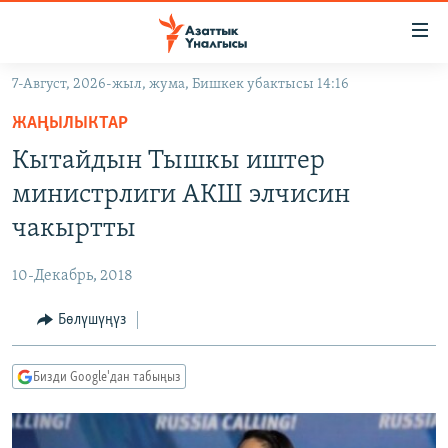
Линктер
Мазмунга
өтүңүз
7-Август, 2026-жыл, жума, Бишкек убактысы 14:16
Навигацияга
ЖАҢЫЛЫКТАР
өтүңүз
ЖАҢЫЛЫКТАР
КЫРГЫЗСТАН
Издөөгө
Кытайдын Тышкы иштер
салыңыз
ДҮЙНӨ
КЫРГЫЗСТАН
министрлиги АКШ элчисин
УКРАИНА
САЯСАТ
ДҮЙНӨ
чакыртты
АТАЙЫН ИЛИКТӨӨ
ЭКОНОМИКА
БОРБОР АЗИЯ
10-Декабрь, 2018
ТВ ПРОГРАММАЛАР
МАДАНИЯТ
Бөлүшүңүз
ПОДКАСТ
БҮГҮН АЗАТТЫКТА
ӨЗГӨЧӨ ПИКИР
ЭКСПЕРТТЕР ТАЛДАЙТ
Бизди Google'дан табыңыз
БИЗ ЖАНА ДҮЙНӨ
Русский
ДАНИСТЕ