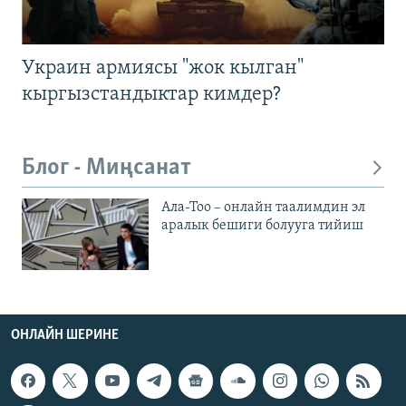
Украин армиясы "жок кылган"
кыргызстандыктар кимдер?
Блог - Миңсанат
Ала-Тоо – онлайн таалимдин эл
аралык бешиги болууга тийиш
ОНЛАЙН ШЕРИНЕ