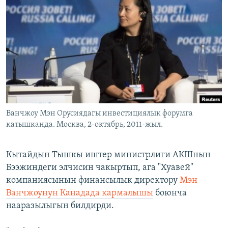
ОНЛАЙН ШЕРИНЕ
ЭЖЕ-СИҢДИЛЕР
АЗАТТЫК+
ЫҢГАЙСЫЗ СУРООЛОР
ЭЕ/АРнун бардык сайттары
Ванчжоу Мэн Орусиядагы инвестициялык форумга
катышканда. Москва, 2-октябрь, 2011-жыл.
Кытайдын Тышкы иштер министрлиги АКШнын
Бээжиндеги элчисин чакыртып, ага "Хуавей"
компаниясынын финансылык директору
Мэн
Ванчжоунун Канадада кармалышы
боюнча
нааразылыгын билдирди.