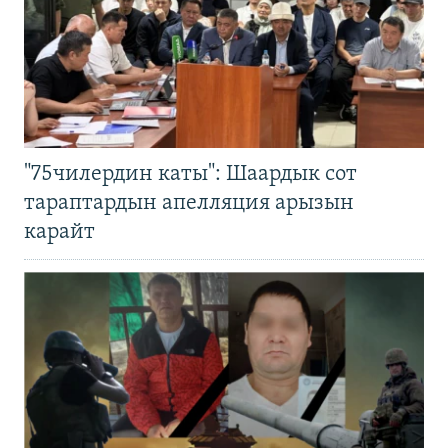
"75чилердин каты": Шаардык сот
тараптардын апелляция арызын
карайт