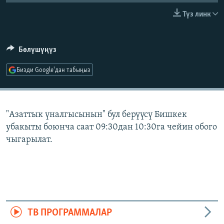
ОНЛАЙН ШЕРИНЕ
ЭЖЕ-СИҢДИЛЕР
Түз линк
АЗАТТЫК+
ЫҢГАЙСЫЗ СУРООЛОР
Бөлүшүңүз
Бизди Google'дан табыңыз
ЭЕ/АРнун бардык сайттары
"Азаттык үналгысынын" бул берүүсү Бишкек
убакыты боюнча саат 09:30дан 10:30га чейин обого
чыгарылат.
ТВ ПРОГРАММАЛАР