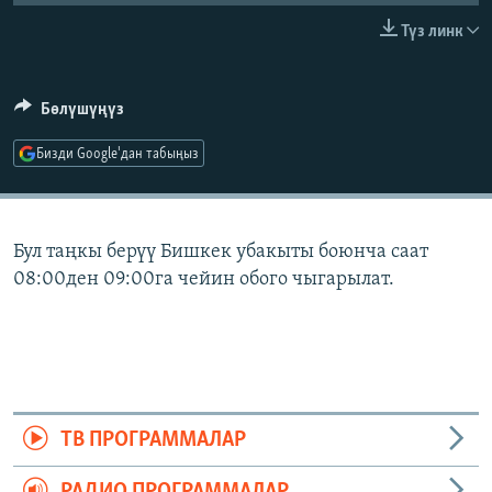
ОНЛАЙН ШЕРИНЕ
ЭЖЕ-СИҢДИЛЕР
Түз линк
АЗАТТЫК+
ЫҢГАЙСЫЗ СУРООЛОР
Бөлүшүңүз
Бизди Google'дан табыңыз
ЭЕ/АРнун бардык сайттары
Бул таңкы берүү Бишкек убакыты боюнча саат
08:00ден 09:00га чейин обого чыгарылат.
ТВ ПРОГРАММАЛАР