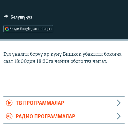
ОНЛАЙН ШЕРИНЕ
ЭЖЕ-СИҢДИЛЕР
АЗАТТЫК+
Бөлүшүңүз
ЫҢГАЙСЫЗ СУРООЛОР
Бизди Google'дан табыңыз
ЭЕ/АРнун бардык сайттары
Бул үналгы берүү ар күнү Бишкек убакыты боюнча
саат 18:00ден 18:30га чейин обого түз чыгат.
ТВ ПРОГРАММАЛАР
РАДИО ПРОГРАММАЛАР