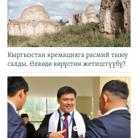
Кыргызстан кремацияга расмий тыюу
салды. Өлкөдө көрүстөн жетиштүүбү?