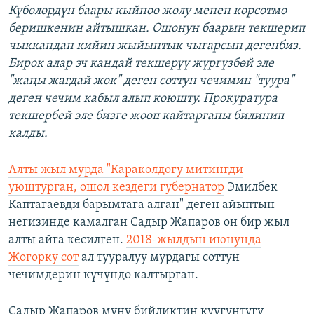
Күбөлөрдүн баары кыйноо жолу менен көрсөтмө
беришкенин айтышкан. Ошонун баарын текшерип
чыккандан кийин жыйынтык чыгарсын дегенбиз.
Бирок алар эч кандай текшерүү жүргүзбөй эле
"жаңы жагдай жок" деген соттун чечимин "туура"
деген чечим кабыл алып коюшту. Прокуратура
текшербей эле бизге жооп кайтарганы билинип
калды.
Алты жыл мурда "Караколдогу митингди
уюштурган, ошол кездеги губернатор
Эмилбек
Каптагаевди барымтага алган" деген айыптын
негизинде камалган Садыр Жапаров он бир жыл
алты айга кесилген.
2018-жылдын июнунда
Жогорку сот
ал тууралуу мурдагы соттун
чечимдерин күчүндө калтырган.
Садыр Жапаров муну бийликтин куугунтугу