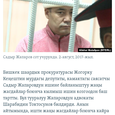
ОНЛАЙН ШЕРИНЕ
ЭЖЕ-СИҢДИЛЕР
АЗАТТЫК+
ЫҢГАЙСЫЗ СУРООЛОР
ЭЕ/АРнун бардык сайттары
Садыр Жапаров сот учурунда. 2-август, 2017-жыл.
Бишкек шаардык прокуратурасы Жогорку
Кеңештин мурдагы депутаты, камактагы саясатчы
Садыр Жапаровдун ишине байланыштуу жаңы
жагдайлар боюнча кылмыш ишин козгоодон баш
тартты. Бул тууралуу Жапаровдун адвокаты
Шарабидин Токтосунов билдирди. Анын
айтымында, ишти жаңы жагдайлар боюнча кайра