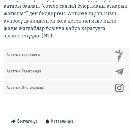
катары баалап, "соттор саясий буюртманы аткарып
жатышат" деп билдирген. Актоочу тарап анын
күнөөсү далилденген жок деген негизде ишти
жаңы жагдайлар боюнча кайра каратууга
аракеттенүүдө.​ (NT)
Азаттык тиркемеси
Азаттык Телеграмда
Азаттык Инстаграмда
Бөлүшүңүз
Катталыңыз