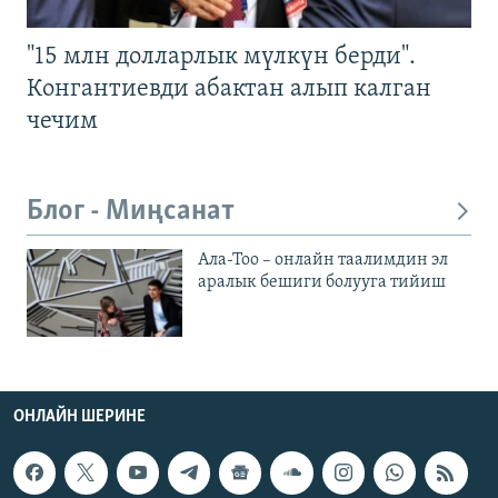
"15 млн долларлык мүлкүн берди".
Конгантиевди абактан алып калган
чечим
Блог - Миңсанат
Ала-Тоо – онлайн таалимдин эл
аралык бешиги болууга тийиш
ОНЛАЙН ШЕРИНЕ