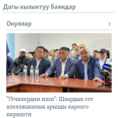
Дагы кызыктуу баяндар
Окуялар
"75чилердин иши": Шаардык сот
апелляциялык арызды кароого
киришти