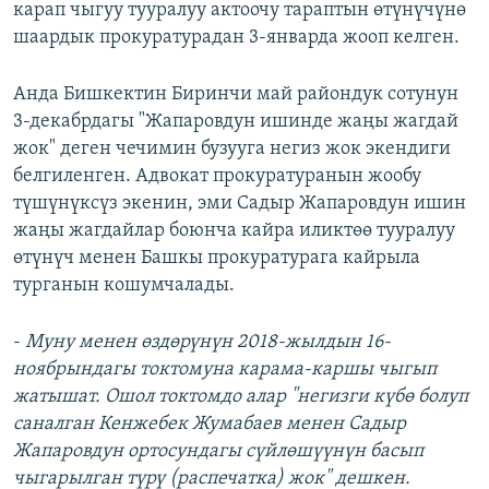
карап чыгуу тууралуу актоочу тараптын өтүнүчүнө
шаардык прокуратурадан 3-январда жооп келген.
Анда Бишкектин Биринчи май райондук сотунун
3-декабрдагы "Жапаровдун ишинде жаңы жагдай
жок" деген чечимин бузууга негиз жок экендиги
белгиленген. Адвокат прокуратуранын жообу
түшүнүксүз экенин, эми Садыр Жапаровдун ишин
жаңы жагдайлар боюнча кайра иликтөө тууралуу
өтүнүч менен Башкы прокуратурага кайрыла
турганын кошумчалады.
-
Муну менен өздөрүнүн 2018-жылдын 16-
ноябрындагы токтомуна карама-каршы чыгып
жатышат. Ошол токтомдо алар "негизги күбө болуп
саналган Кенжебек Жумабаев менен Садыр
Жапаровдун ортосундагы сүйлөшүүнүн басып
чыгарылган түрү (распечатка) жок" дешкен.