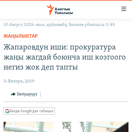
Линктер
Мазмунга
өтүңүз
10-Август, 2026-жыл, дүйшөмбү, Бишкек убактысы 11:49
Навигацияга
ЖАҢЫЛЫКТАР
өтүңүз
ЖАҢЫЛЫКТАР
КЫРГЫЗСТАН
Издөөгө
Жапаровдун иши: прокуратура
салыңыз
ДҮЙНӨ
КЫРГЫЗСТАН
жаңы жагдай боюнча иш козгоого
УКРАИНА
САЯСАТ
ДҮЙНӨ
негиз жок деп тапты
АТАЙЫН ИЛИКТӨӨ
ЭКОНОМИКА
БОРБОР АЗИЯ
3-Январь, 2019
ТВ ПРОГРАММАЛАР
МАДАНИЯТ
Бөлүшүңүз
ПОДКАСТ
БҮГҮН АЗАТТЫКТА
ӨЗГӨЧӨ ПИКИР
ЭКСПЕРТТЕР ТАЛДАЙТ
Бизди Google'дан табыңыз
БИЗ ЖАНА ДҮЙНӨ
Русский
ДАНИСТЕ