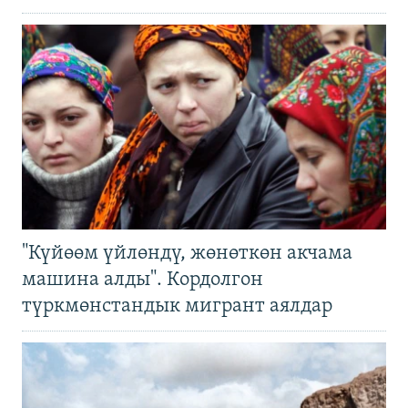
"Күйөөм үйлөндү, жөнөткөн акчама
машина алды". Кордолгон
түркмөнстандык мигрант аялдар