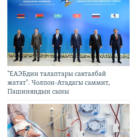
"ЕАЭБдин талаптары сакталбай
жатат". Чолпон-Атадагы саммит,
Пашиняндын сыны