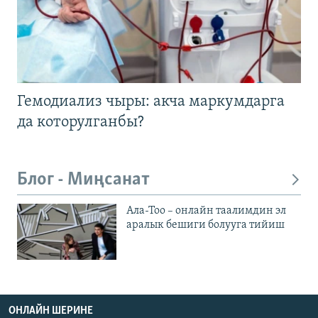
Гемодиализ чыры: акча маркумдарга
да которулганбы?
Блог - Миңсанат
Ала-Тоо – онлайн таалимдин эл
аралык бешиги болууга тийиш
ОНЛАЙН ШЕРИНЕ