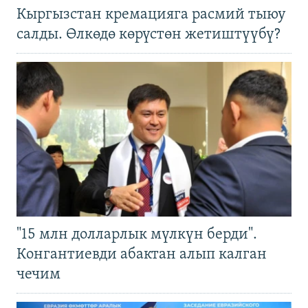
Кыргызстан кремацияга расмий тыюу
салды. Өлкөдө көрүстөн жетиштүүбү?
"15 млн долларлык мүлкүн берди".
Конгантиевди абактан алып калган
чечим