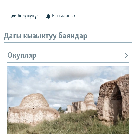
Бөлүшүңүз
Катталыңыз
Дагы кызыктуу баяндар
Окуялар