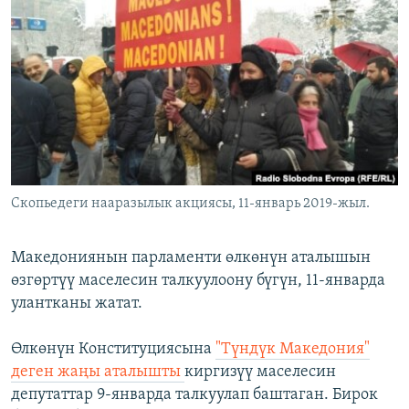
ОНЛАЙН ШЕРИНЕ
ЭЖЕ-СИҢДИЛЕР
АЗАТТЫК+
ЫҢГАЙСЫЗ СУРООЛОР
ЭЕ/АРнун бардык сайттары
Скопьедеги нааразылык акциясы, 11-январь 2019-жыл.
Македониянын парламенти өлкөнүн аталышын
өзгөртүү маселесин талкуулоону бүгүн, 11-январда
улантканы жатат.
Өлкөнүн Конституциясына
"Түндүк Македония"
деген жаңы аталышты
киргизүү маселесин
депутаттар 9-январда талкуулап баштаган. Бирок