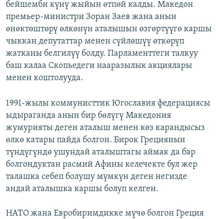
бейшемби күнү жыйын өтпөй калды. Македон
премьер-министри Зоран Заев жана анын
өнөктөштөрү өлкөнүн аталышын өзгөртүүгө каршы
чыккан депутаттар менен сүйлөшүү өткөрүп
жатканы белгилүү болду. Парламенттеги талкуу
баш калаа Скопьедеги нааразылык акциялары
менен коштолууда.
1991-жылы коммунисттик Югославия федерациясы
ыдыраганда анын бир бөлүгү Македония
жумурияты деген аталыш менен көз карандысыз
өлкө катары пайда болгон. Бирок Грециянын
түндүгүндө ушундай аталыштагы аймак да бар
болгондуктан расмий Афины келечекте бул жер
талашка себеп болушу мүмкүн деген негизде
андай аталышка каршы болуп келген.
НАТО жана Евробиримдикке мүчө болгон Греция