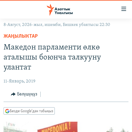
Линктер
Мазмунга
өтүңүз
8-Август, 2026-жыл, ишемби, Бишкек убактысы 22:30
Навигацияга
ЖАҢЫЛЫКТАР
өтүңүз
ЖАҢЫЛЫКТАР
КЫРГЫЗСТАН
Издөөгө
Македон парламенти өлкө
салыңыз
ДҮЙНӨ
КЫРГЫЗСТАН
аталышы боюнча талкууну
УКРАИНА
САЯСАТ
ДҮЙНӨ
улантат
АТАЙЫН ИЛИКТӨӨ
ЭКОНОМИКА
БОРБОР АЗИЯ
11-Январь, 2019
ТВ ПРОГРАММАЛАР
МАДАНИЯТ
Бөлүшүңүз
ПОДКАСТ
БҮГҮН АЗАТТЫКТА
ӨЗГӨЧӨ ПИКИР
ЭКСПЕРТТЕР ТАЛДАЙТ
Бизди Google'дан табыңыз
БИЗ ЖАНА ДҮЙНӨ
Русский
ДАНИСТЕ