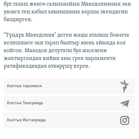
бул талаш жөнгө салынмайын Македониянын эки
уюмга тең кабыл алынышына каршы экендигин
билдирген.
"Түндүк Македония" деген жаңы аталыш боюнча
келишимге эки тарап былтыр июнь айында кол
койгон. Македон депутаты бул маселени
жактыргандан кийин аны грек парламенти
ратификациядан өткөрүшү керек.
Азаттык тиркемеси
Азаттык Телеграмда
Азаттык Инстаграмда