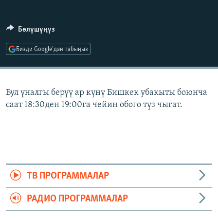
ОНЛАЙН ШЕРИНЕ
ЭЖЕ-СИҢДИЛЕР
АЗАТТЫК+
Бөлүшүңүз
ЫҢГАЙСЫЗ СУРООЛОР
Бизди Google'дан табыңыз
ЭЕ/АРнун бардык сайттары
Бул үналгы берүү ар күнү Бишкек убакыты боюнча
саат 18:30ден 19:00га чейин обого түз чыгат.
ТВ ПРОГРАММАЛАР
РАДИО ПРОГРАММАЛАР