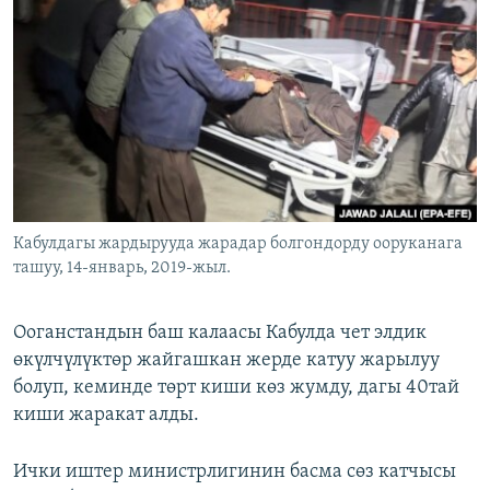
ОНЛАЙН ШЕРИНЕ
ЭЖЕ-СИҢДИЛЕР
АЗАТТЫК+
ЫҢГАЙСЫЗ СУРООЛОР
ЭЕ/АРнун бардык сайттары
Кабулдагы жардырууда жарадар болгондорду ооруканага
ташуу, 14-январь, 2019-жыл.
Ооганстандын баш калаасы Кабулда чет элдик
өкүлчүлүктөр жайгашкан жерде катуу жарылуу
болуп, кеминде төрт киши көз жумду, дагы 40тай
киши жаракат алды.
Ички иштер министрлигинин басма сөз катчысы