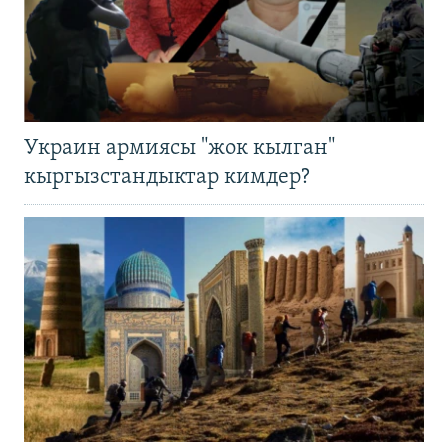
Украин армиясы "жок кылган"
кыргызстандыктар кимдер?