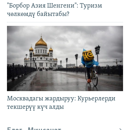
"Борбор Азия Шенгени": Туризм
чөлкөмдү байытабы?
Москвадагы жардыруу: Курьерлерди
текшерүү күч алды