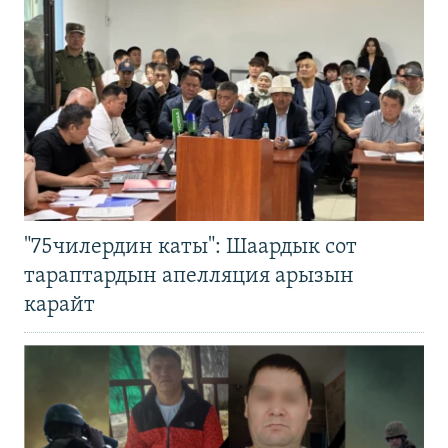
"75чилердин каты": Шаардык сот
тараптардын апелляция арызын
карайт