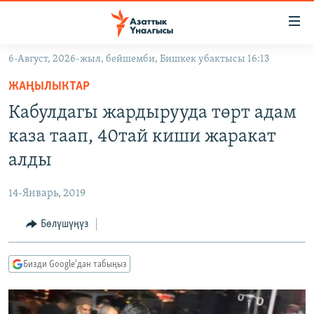
Линктер
Мазмунга
өтүңүз
6-Август, 2026-жыл, бейшемби, Бишкек убактысы 16:13
Навигацияга
ЖАҢЫЛЫКТАР
өтүңүз
ЖАҢЫЛЫКТАР
КЫРГЫЗСТАН
Издөөгө
Кабулдагы жардырууда төрт адам
салыңыз
ДҮЙНӨ
КЫРГЫЗСТАН
каза таап, 40тай киши жаракат
УКРАИНА
САЯСАТ
ДҮЙНӨ
алды
АТАЙЫН ИЛИКТӨӨ
ЭКОНОМИКА
БОРБОР АЗИЯ
14-Январь, 2019
ТВ ПРОГРАММАЛАР
МАДАНИЯТ
Бөлүшүңүз
ПОДКАСТ
БҮГҮН АЗАТТЫКТА
ӨЗГӨЧӨ ПИКИР
ЭКСПЕРТТЕР ТАЛДАЙТ
Бизди Google'дан табыңыз
БИЗ ЖАНА ДҮЙНӨ
Русский
ДАНИСТЕ