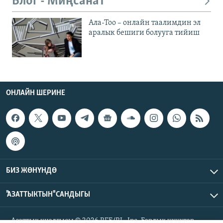
Блог - Миңсанат
Ала-Тоо – онлайн таалимдин эл
аралык бешиги болууга тийиш
ОНЛАЙН ШЕРИНЕ
БИЗ ЖӨНҮНДӨ
"АЗАТТЫКТЫН" САНДЫГЫ
Азаттык үналгысы © 2026 RFE/RL, Inc. Бардык укуктар