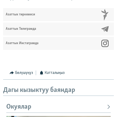
Азаттык тиркемеси
Азаттык Телеграмда
Азаттык Инстаграмда
Бөлүшүңүз
Катталыңыз
Дагы кызыктуу баяндар
Окуялар