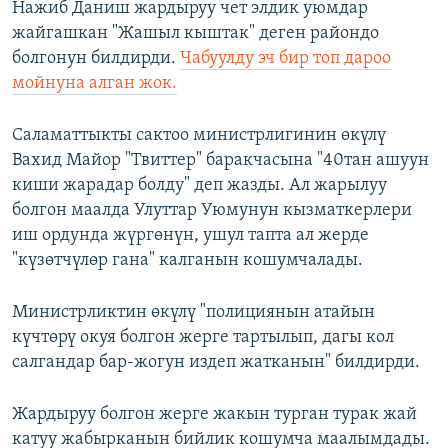
Нажиб Даниш жардыруу чет элдик уюмдар
жайгашкан "Жашыл кыштак" деген райондо
болгонун билдирди.
Чабуулду эч бир топ дароо
мойнуна алган жок.
Саламаттыкты сактоо министрлигинин өкүлү
Вахид Майор "Твиттер" баракчасына "40тан ашуун
киши жарадар болду" деп жазды. Ал жарылуу
болгон маалда Улуттар Уюмунун кызматкерлери
иш ордунда жүргөнүн, ушул тапта ал жерде
"күзөтчүлөр гана" калганын кошумчалады.
Министрликтин өкүлү "полициянын атайын
күчтөрү окуя болгон жерге тартылып, дагы кол
салгандар бар-жогун издеп жатканын" билдирди.
Жардыруу болгон жерге жакын турган турак жай
катуу жабырканын бийлик кошумча маалымдады.