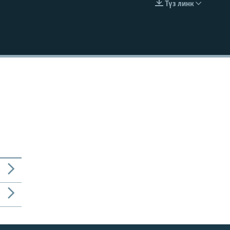
Түз линк
EMBED