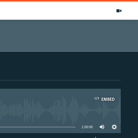
EMBED
able
1:00:00