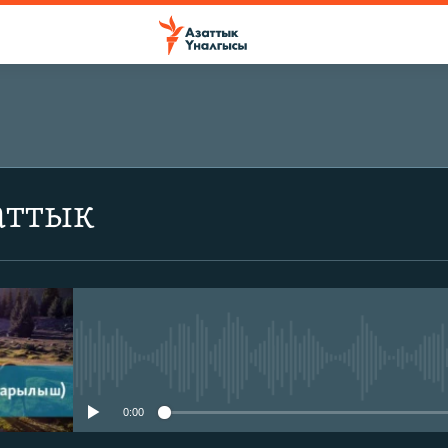
аттык
No media source currently avail
0:00