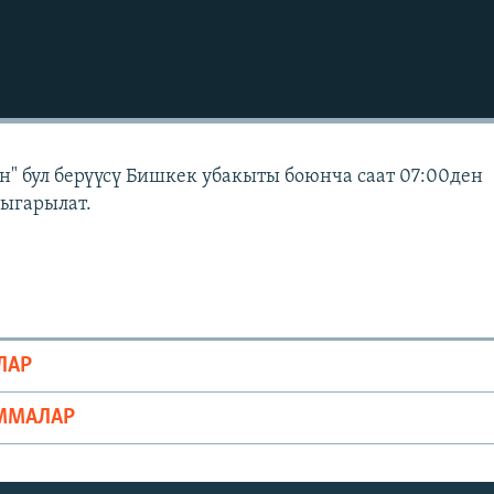
" бул берүүсү Бишкек убакыты боюнча саат 07:00ден
чыгарылат.
ЛАР
ММАЛАР