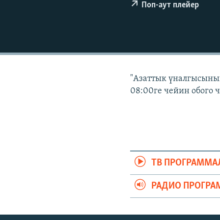
ЭЖЕ-СИҢДИЛЕР
Поп-аут плейер
АЗАТТЫК+
ЫҢГАЙСЫЗ СУРООЛОР
"Азаттык үналгысынын
08:00ге чейин обого 
ТВ ПРОГРАММА
РАДИО ПРОГРА