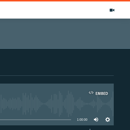
EMBED
able
1:00:00