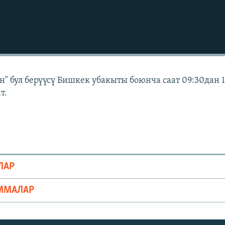
" бул берүүсү Бишкек убакыты боюнча саат 09:30дан 
т.
ЛАР
ММАЛАР