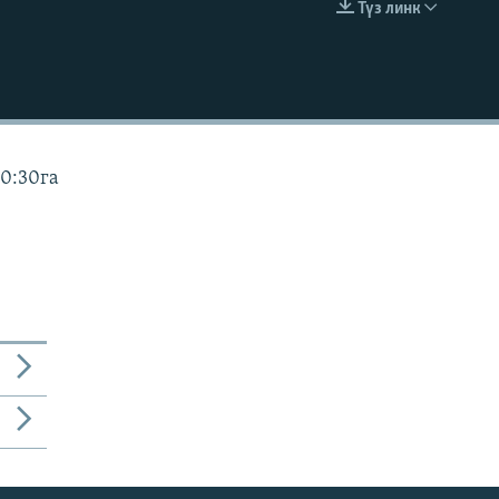
Түз линк
EMBED
10:30га