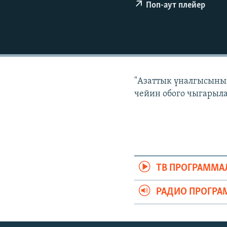
ЭЖЕ-СИҢДИЛЕР
Поп-аут плейер
АЗАТТЫК+
ЫҢГАЙСЫЗ СУРООЛОР
"Азаттык үналгысынын
чейин обого чыгарыла
ТВ ПРОГРАММА
РАДИО ПРОГРА