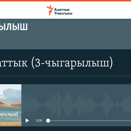
АРЫЛЫШ
аттык (3-чыгарылыш)
No media source currently avail
0:00