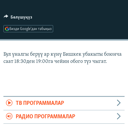
ОНЛАЙН ШЕРИНЕ
ЭЖЕ-СИҢДИЛЕР
АЗАТТЫК+
Бөлүшүңүз
ЫҢГАЙСЫЗ СУРООЛОР
Бизди Google'дан табыңыз
ЭЕ/АРнун бардык сайттары
Бул үналгы берүү ар күнү Бишкек убакыты боюнча
саат 18:30ден 19:00га чейин обого түз чыгат.
ТВ ПРОГРАММАЛАР
РАДИО ПРОГРАММАЛАР