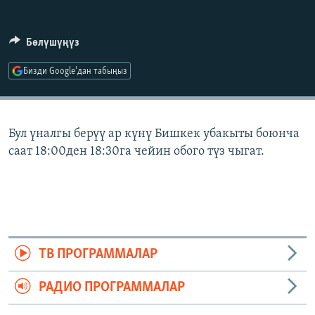
ОНЛАЙН ШЕРИНЕ
ЭЖЕ-СИҢДИЛЕР
АЗАТТЫК+
Бөлүшүңүз
ЫҢГАЙСЫЗ СУРООЛОР
Бизди Google'дан табыңыз
ЭЕ/АРнун бардык сайттары
Бул үналгы берүү ар күнү Бишкек убакыты боюнча
саат 18:00ден 18:30га чейин обого түз чыгат.
ТВ ПРОГРАММАЛАР
РАДИО ПРОГРАММАЛАР