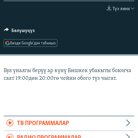
ОНЛАЙН ШЕРИНЕ
ЭЖЕ-СИҢДИЛЕР
Түз линк
АЗАТТЫК+
ЫҢГАЙСЫЗ СУРООЛОР
Бөлүшүңүз
Бизди Google'дан табыңыз
ЭЕ/АРнун бардык сайттары
Бул үналгы берүү ар күнү Бишкек убакыты боюнча
саат 19:00дөн 20:00гө чейин обого түз чыгат.
ТВ ПРОГРАММАЛАР