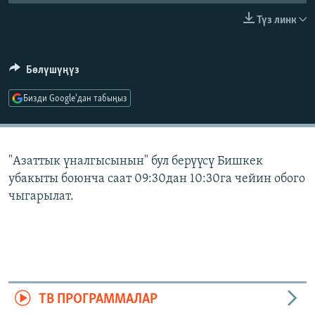
ОНЛАЙН ШЕРИНЕ
ЭЖЕ-СИҢДИЛЕР
Түз линк
АЗАТТЫК+
ЫҢГАЙСЫЗ СУРООЛОР
Бөлүшүңүз
Бизди Google'дан табыңыз
ЭЕ/АРнун бардык сайттары
"Азаттык үналгысынын" бул берүүсү Бишкек
убакыты боюнча саат 09:30дан 10:30га чейин обого
чыгарылат.
ТВ ПРОГРАММАЛАР