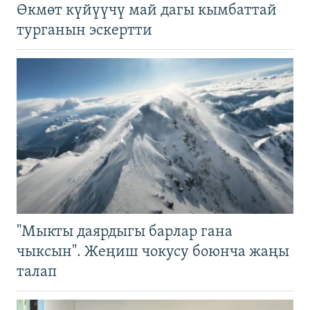
Өкмөт күйүүчү май дагы кымбаттай
турганын эскертти
"Мыкты даярдыгы барлар гана
чыксын". Жеңиш чокусу боюнча жаңы
талап