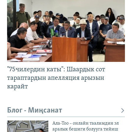
"75чилердин каты": Шаардык сот
тараптардын апелляция арызын
карайт
Блог - Миңсанат
Ала-Тоо – онлайн таалимдин эл
аралык бешиги болууга тийиш