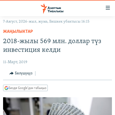
Линктер
Мазмунга
өтүңүз
7-Август, 2026-жыл, жума, Бишкек убактысы 16:15
Навигацияга
ЖАҢЫЛЫКТАР
өтүңүз
ЖАҢЫЛЫКТАР
КЫРГЫЗСТАН
Издөөгө
2018-жылы 569 млн. доллар түз
салыңыз
ДҮЙНӨ
КЫРГЫЗСТАН
инвестиция келди
УКРАИНА
САЯСАТ
ДҮЙНӨ
11-Март, 2019
АТАЙЫН ИЛИКТӨӨ
ЭКОНОМИКА
БОРБОР АЗИЯ
ТВ ПРОГРАММАЛАР
Бөлүшүңүз
МАДАНИЯТ
ПОДКАСТ
БҮГҮН АЗАТТЫКТА
Бизди Google'дан табыңыз
ӨЗГӨЧӨ ПИКИР
ЭКСПЕРТТЕР ТАЛДАЙТ
БИЗ ЖАНА ДҮЙНӨ
Русский
ДАНИСТЕ