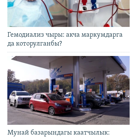
Гемодиализ чыры: акча маркумдарга
да которулганбы?
Мунай базарындагы каатчылык: