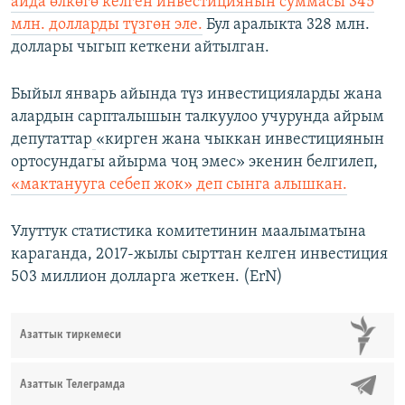
айда өлкөгө келген инвестициянын суммасы 345
млн. долларды түзгөн эле.
Бул аралыкта 328 млн.
доллары чыгып кеткени айтылган.
Быйыл январь айында түз инвестицияларды жана
алардын сарпталышын талкуулоо учурунда айрым
депутаттар
«кирген жана чыккан инвестициянын
ортосундагы айырма чоң эмес» экенин белгилеп,
«мактанууга себеп жок» деп сынга алышкан.
Улуттук статистика комитетинин маалыматына
караганда, 2017-жылы сырттан келген инвестиция
503 миллион долларга жеткен. (ErN)
Азаттык тиркемеси
Азаттык Телеграмда