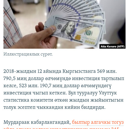
ОНЛАЙН ШЕРИНЕ
ЭЖЕ-СИҢДИЛЕР
АЗАТТЫК+
ЫҢГАЙСЫЗ СУРООЛОР
ЭЕ/АРнун бардык сайттары
Иллюстрациялык сүрөт.
2018-жылдын 12 айында Кыргызстанга 569 млн.
790,5 миң доллар өлчөмүндө инвестиция тартылып
келсе, 523 млн. 190,7 миң доллар өлчөмүндөгү
инвестиция чыгып кеткен. Бул тууралуу Улуттук
статистика комитети өткөн жылдын жыйынтыгын
толук эсептеп чыккандан кийин билдирди.
Мурдараак кабарлангандай,
былтыр алгачкы тогуз