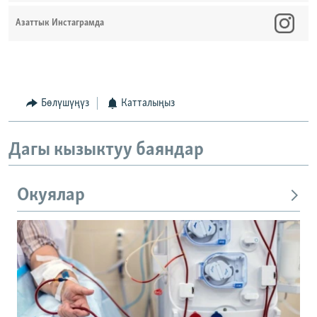
Азаттык Инстаграмда
Бөлүшүңүз
Катталыңыз
Дагы кызыктуу баяндар
Окуялар