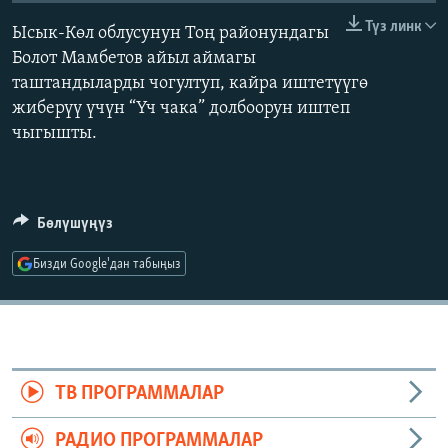
ОНЛАЙН ШЕРИНЕ
ЭЖЕ-СИҢДИЛЕР
Түз линк
Ысык-Көл облусунун Тоң районундагы
АЗАТТЫК+
Болот Мамбетов айыл аймагы
таштандыларды чогултуп, кайра иштетүүгө
ЫҢГАЙСЫЗ СУРООЛОР
жиберүү үчүн “Үч чака” долбоорун иштеп
чыгышты.
ЭЕ/АРнун бардык сайттары
Бөлүшүңүз
Бизди Google'дан табыңыз
ТВ ПРОГРАММАЛАР
РАДИО ПРОГРАММАЛАР