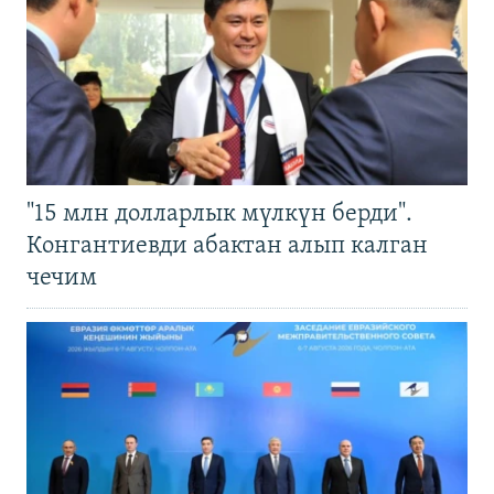
"15 млн долларлык мүлкүн берди".
Конгантиевди абактан алып калган
чечим