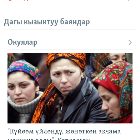
Дагы кызыктуу баяндар
Окуялар
"Күйөөм үйлөндү, жөнөткөн акчама