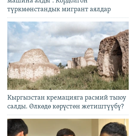
машина алды". Кордолгон
түркмөнстандык мигрант аялдар
Кыргызстан кремацияга расмий тыюу
салды. Өлкөдө көрүстөн жетиштүүбү?