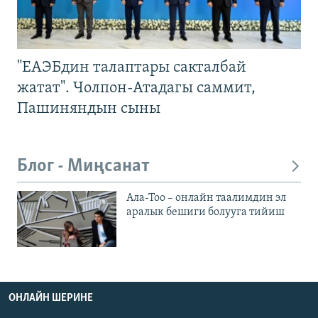
"ЕАЭБдин талаптары сакталбай
жатат". Чолпон-Атадагы саммит,
Пашиняндын сыны
Блог - Миңсанат
Ала-Тоо – онлайн таалимдин эл
аралык бешиги болууга тийиш
ОНЛАЙН ШЕРИНЕ