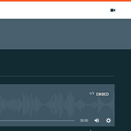
EMBED
able
30:00