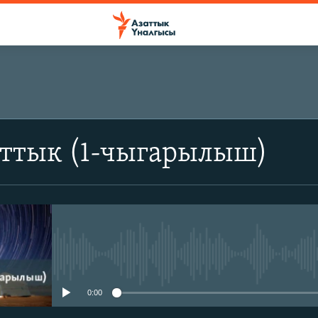
аттык (1-чыгарылыш)
No media source currently avail
0:00