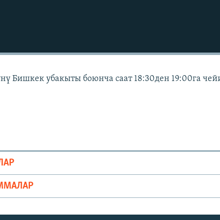
күнү Бишкек убакыты боюнча саат 18:30ден 19:00га чей
ЛАР
ММАЛАР