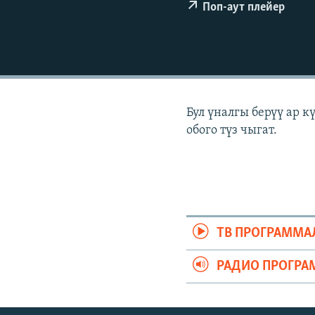
ЭЖЕ-СИҢДИЛЕР
Поп-аут плейер
АЗАТТЫК+
ЫҢГАЙСЫЗ СУРООЛОР
Бул үналгы берүү ар 
обого түз чыгат.
ТВ ПРОГРАММА
РАДИО ПРОГРА