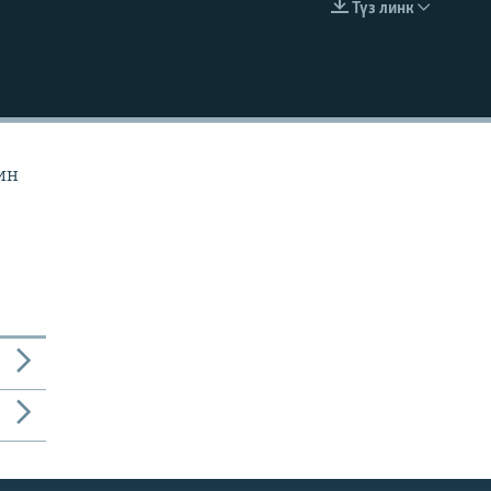
Түз линк
EMBED
ин