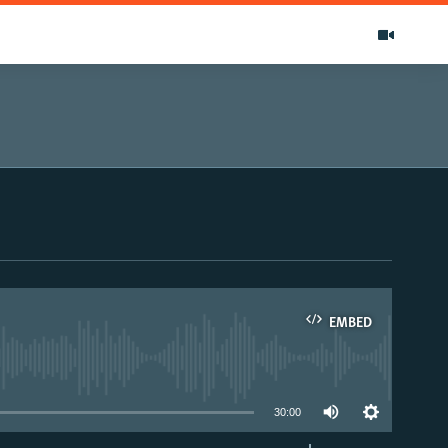
EMBED
able
30:00