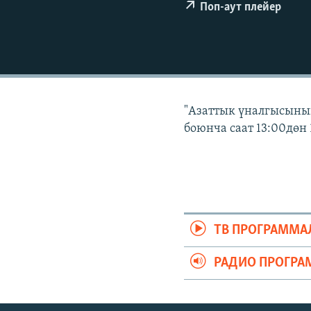
ЭЖЕ-СИҢДИЛЕР
Поп-аут плейер
АЗАТТЫК+
ЫҢГАЙСЫЗ СУРООЛОР
"Азаттык үналгысынын
боюнча саат 13:00дөн 
ТВ ПРОГРАММА
РАДИО ПРОГРА