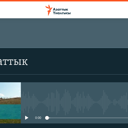
аттык
No media source currently avail
0:00