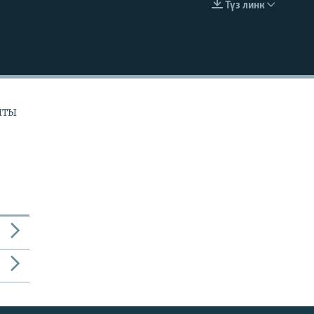
Түз линк
EMBED
ыты