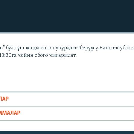
" бул түш жаңы оогон учурдагы берүүсү Бишкек убак
13:30га чейин обого чыгарылат.
ЛАР
ММАЛАР