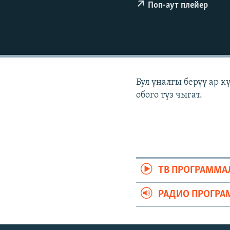
ЭЖЕ-СИҢДИЛЕР
Поп-аут плейер
АЗАТТЫК+
ЫҢГАЙСЫЗ СУРООЛОР
Бул үналгы берүү ар 
обого түз чыгат.
ТВ ПРОГРАММА
РАДИО ПРОГРА