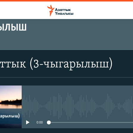
РЫЛЫШ
аттык (3-чыгарылыш)
No media source currently avail
0:00