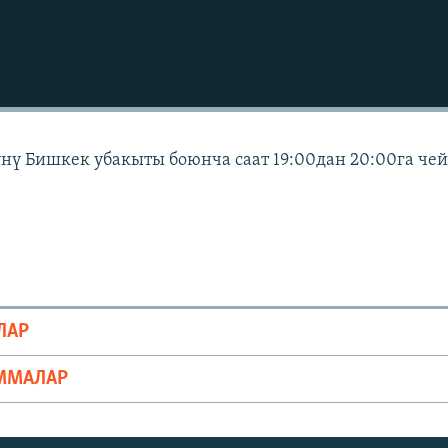
күнү Бишкек убакыты боюнча саат 19:00дан 20:00га че
ЛАР
ММАЛАР