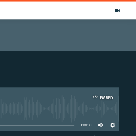
EMBED
able
1:00:00