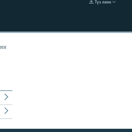
Түз линк
EMBED
йин