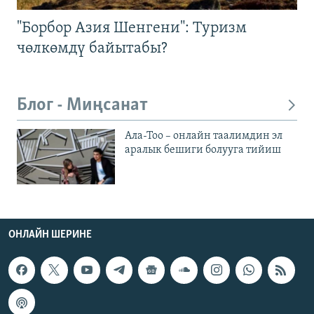
"Борбор Азия Шенгени": Туризм
чөлкөмдү байытабы?
Блог - Миңсанат
Ала-Тоо – онлайн таалимдин эл
аралык бешиги болууга тийиш
ОНЛАЙН ШЕРИНЕ