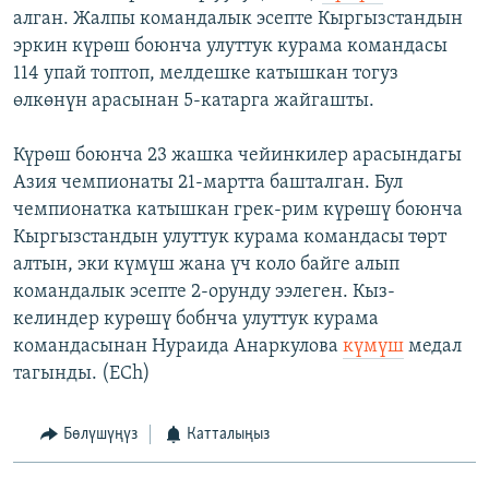
алган. Жалпы командалык эсепте Кыргызстандын
эркин күрөш боюнча улуттук курама командасы
114 упай топтоп, мелдешке катышкан тогуз
өлкөнүн арасынан 5-катарга жайгашты.
Күрөш боюнча 23 жашка чейинкилер арасындагы
Азия чемпионаты 21-мартта башталган. Бул
чемпионатка катышкан грек-рим күрөшү боюнча
Кыргызстандын улуттук курама командасы төрт
алтын, эки күмүш жана үч коло байге алып
командалык эсепте 2-орунду ээлеген. Кыз-
келиндер курөшү бобнча улуттук курама
командасынан Нураида Анаркулова
күмүш
медал
тагынды. (ECh)
Бөлүшүңүз
Катталыңыз