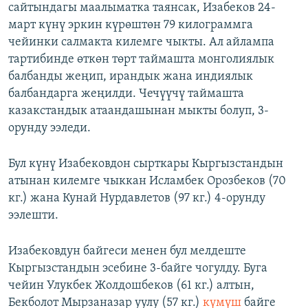
сайтындагы маалыматка таянсак, Изабеков 24-
март күнү эркин күрөштөн 79 килограммга
чейинки салмакта килемге чыкты. Ал айлампа
тартибинде өткөн төрт таймашта монголиялык
балбанды жеңип, ирандык жана индиялык
балбандарга жеңилди. Чечүүчү таймашта
казакстандык атаандашынан мыкты болуп, 3-
орунду ээледи.
Бул күнү Изабековдон сырткары Кыргызстандын
атынан килемге чыккан Исламбек Орозбеков (70
кг.) жана Кунай Нурдавлетов (97 кг.) 4-орунду
ээлешти.
Изабековдун байгеси менен бул мелдеште
Кыргызстандын эсебине 3-байге чогулду. Буга
чейин Улукбек Жолдошбеков (61 кг.) алтын,
Бекболот Мырзаназар уулу (57 кг.)
күмүш
байге