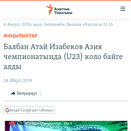
Линктер
Мазмунга
өтүңүз
6-Август, 2026-жыл, бейшемби, Бишкек убактысы 21:55
Навигацияга
ЖАҢЫЛЫКТАР
өтүңүз
ЖАҢЫЛЫКТАР
КЫРГЫЗСТАН
Издөөгө
Балбан Атай Изабеков Азия
салыңыз
ДҮЙНӨ
КЫРГЫЗСТАН
чемпионатында (U23) коло байге
УКРАИНА
САЯСАТ
ДҮЙНӨ
алды
АТАЙЫН ИЛИКТӨӨ
ЭКОНОМИКА
БОРБОР АЗИЯ
24-Март, 2019
ТВ ПРОГРАММАЛАР
МАДАНИЯТ
Бөлүшүңүз
ПОДКАСТ
БҮГҮН АЗАТТЫКТА
ӨЗГӨЧӨ ПИКИР
ЭКСПЕРТТЕР ТАЛДАЙТ
Бизди Google'дан табыңыз
БИЗ ЖАНА ДҮЙНӨ
Русский
ДАНИСТЕ