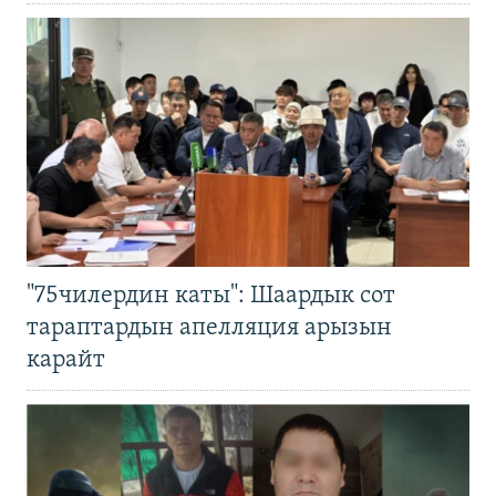
"75чилердин каты": Шаардык сот
тараптардын апелляция арызын
карайт