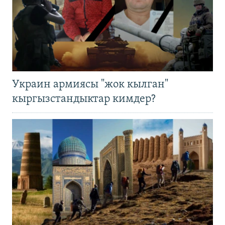
Украин армиясы "жок кылган"
кыргызстандыктар кимдер?