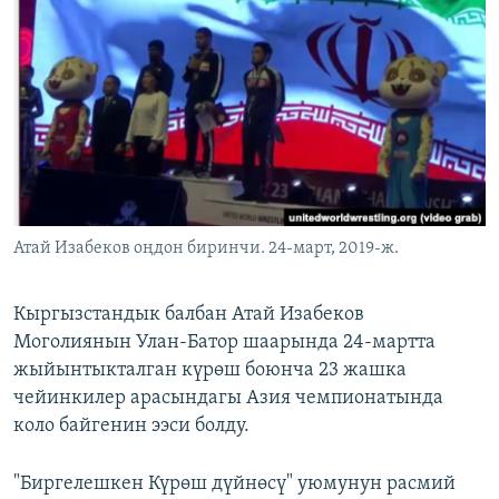
ОНЛАЙН ШЕРИНЕ
ЭЖЕ-СИҢДИЛЕР
АЗАТТЫК+
ЫҢГАЙСЫЗ СУРООЛОР
ЭЕ/АРнун бардык сайттары
Атай Изабеков оңдон биринчи. 24-март, 2019-ж.
Кыргызстандык балбан Атай Изабеков
Моголиянын Улан-Батор шаарында 24-мартта
жыйынтыкталган күрөш боюнча 23 жашка
чейинкилер арасындагы Азия чемпионатында
коло байгенин ээси болду.
"Биргелешкен Күрөш дүйнөсү" уюмунун расмий