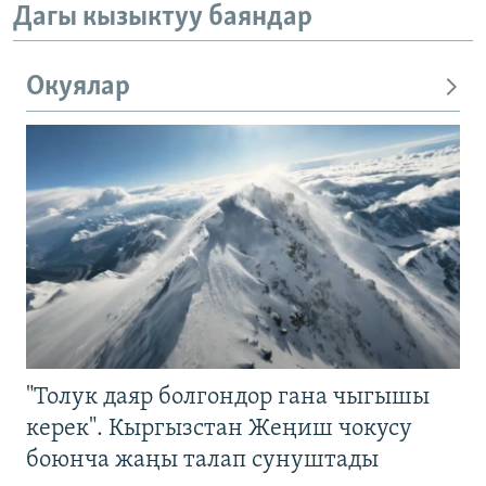
Дагы кызыктуу баяндар
Окуялар
"Толук даяр болгондор гана чыгышы
керек". Кыргызстан Жеңиш чокусу
боюнча жаңы талап сунуштады