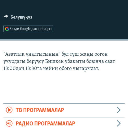
ОНЛАЙН ШЕРИНЕ
ЭЖЕ-СИҢДИЛЕР
АЗАТТЫК+
Бөлүшүңүз
ЫҢГАЙСЫЗ СУРООЛОР
Бизди Google'дан табыңыз
ЭЕ/АРнун бардык сайттары
"Азаттык үналгысынын" бул түш жаңы оогон
учурдагы берүүсү Бишкек убакыты боюнча саат
13:00дөн 13:30га чейин обого чыгарылат.
ТВ ПРОГРАММАЛАР
РАДИО ПРОГРАММАЛАР