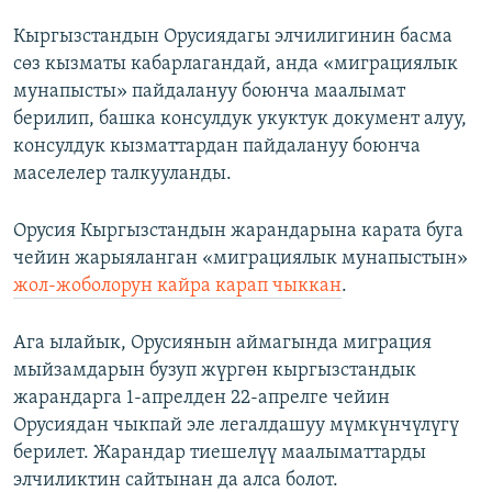
Кыргызстандын Орусиядагы элчилигинин басма
сөз кызматы кабарлагандай, анда «миграциялык
мунапысты» пайдалануу боюнча маалымат
берилип, башка консулдук укуктук документ алуу,
консулдук кызматтардан пайдалануу боюнча
маселелер талкууланды.
Орусия Кыргызстандын жарандарына карата буга
чейин жарыяланган «миграциялык мунапыстын»
жол-жоболорун кайра карап чыккан
.
Ага ылайык, Орусиянын аймагында миграция
мыйзамдарын бузуп жүргөн кыргызстандык
жарандарга 1-апрелден 22-апрелге чейин
Орусиядан чыкпай эле легалдашуу мүмкүнчүлүгү
берилет. Жарандар тиешелүү маалыматтарды
элчиликтин сайтынан да алса болот.