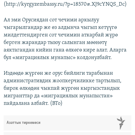
(http://kyrgyzembassy.ru/?p=18570#.XJ9cYNQS_Dc)
Ал эми Орусиядан сот чечими аркылуу
чыгарылгандар же өз алдынча чыгып кетүүгө
милдеттендирген сот чечимин аткарбай жүрө
берген жарандар тыюу салынган мөөнөтү
аяктагандан кийин гана өлкөгө кире алат. Аларга
бул «миграциялык мунапыс» колдонулбайт.
Издөөдө жүргөн же орус бийлиги тарабынан
административдик жоопкерчиликке тартылып,
бирок өлкөдөн чыкпай жүргөн кыргызстандык
мигранттар да «миграциялык мунапыстан»
пайдалана албайт. (BTo)
Азаттык тиркемеси