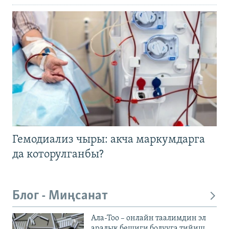
Гемодиализ чыры: акча маркумдарга
да которулганбы?
Блог - Миңсанат
Ала-Тоо – онлайн таалимдин эл
аралык бешиги болууга тийиш