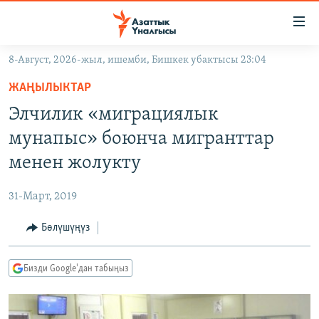
Линктер
Мазмунга
өтүңүз
8-Август, 2026-жыл, ишемби, Бишкек убактысы 23:04
Навигацияга
ЖАҢЫЛЫКТАР
өтүңүз
ЖАҢЫЛЫКТАР
КЫРГЫЗСТАН
Издөөгө
Элчилик «миграциялык
салыңыз
ДҮЙНӨ
КЫРГЫЗСТАН
мунапыс» боюнча мигранттар
УКРАИНА
САЯСАТ
ДҮЙНӨ
менен жолукту
АТАЙЫН ИЛИКТӨӨ
ЭКОНОМИКА
БОРБОР АЗИЯ
31-Март, 2019
ТВ ПРОГРАММАЛАР
МАДАНИЯТ
Бөлүшүңүз
ПОДКАСТ
БҮГҮН АЗАТТЫКТА
ӨЗГӨЧӨ ПИКИР
ЭКСПЕРТТЕР ТАЛДАЙТ
Бизди Google'дан табыңыз
БИЗ ЖАНА ДҮЙНӨ
Русский
ДАНИСТЕ