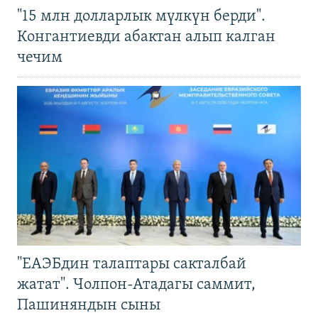
"15 млн долларлык мүлкүн берди".
Конгантиевди абактан алып калган
чечим
"ЕАЭБдин талаптары сакталбай
жатат". Чолпон-Атадагы саммит,
Пашиняндын сыны