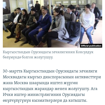
ОНЛАЙН ШЕРИНЕ
ЭЖЕ-СИҢДИЛЕР
АЗАТТЫК+
ЫҢГАЙСЫЗ СУРООЛОР
ЭЕ/АРнун бардык сайттары
Кыргызстандын Орусиядагы элчилигинин Консулдук
бөлүмүндө болгон жолугушуу.
30-мартта Кыргызстандын Орусиядагы элчилиги
Москвадагы кыргыз диаспорасынын активисттери
жана Москва шаарында иштеп жүргөн
кыргызстандык жарандар менен жолугушту. Ага
Ички иштер министрлигинин Орусиядагы
өкүлчүлүгүнүн кызматкерлери да катышты.