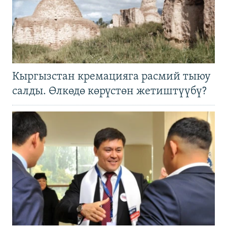
Кыргызстан кремацияга расмий тыюу
салды. Өлкөдө көрүстөн жетиштүүбү?