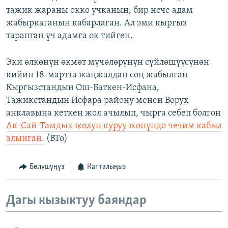
тажик жараны окко учканын, бир нече адам
жабыркаганын кабарлаган. Ал эми кыргыз
тараптан үч адамга ок тийген.
Эки өлкөнүн өкмөт мүчөлөрүнүн сүйлөшүүсүнөн
кийин 18-мартта жаңжалдан соң жабылган
Кыргызстандын Ош-Баткен-Исфана,
Тажикстандын Исфара району менен Ворух
анклавына кеткен жол ачылып, чырга себеп болгон
Ак-Сай-Тамдык жолун куруу жөнүндө чечим кабыл
алынган.
(BTo)
Бөлүшүңүз
Катталыңыз
Дагы кызыктуу баяндар