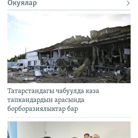
Окуялар
Татарстандагы чабуулда каза
тапкандардын арасында
борборазиялыктар бар