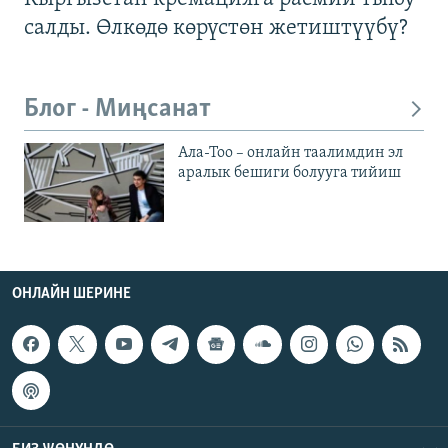
салды. Өлкөдө көрүстөн жетиштүүбү?
Блог - Миңсанат
Ала-Тоо – онлайн таалимдин эл
аралык бешиги болууга тийиш
ОНЛАЙН ШЕРИНЕ