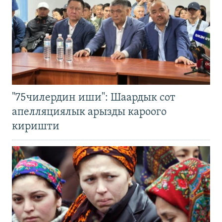
"75чилердин иши": Шаардык сот
апелляциялык арызды кароого
киришти