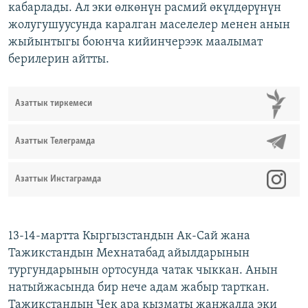
кабарлады. Ал эки өлкөнүн расмий өкүлдөрүнүн
жолугушуусунда каралган маселелер менен анын
жыйынтыгы боюнча кийинчерээк маалымат
берилерин айтты.
Азаттык тиркемеси
Азаттык Телеграмда
Азаттык Инстаграмда
13-14-мартта Кыргызстандын Ак-Сай жана
Тажикстандын Мехнатабад айылдарынын
тургундарынын ортосунда чатак чыккан. Анын
натыйжасында бир нече адам жабыр тарткан.
Тажикстандын Чек ара кызматы жаңжалда эки