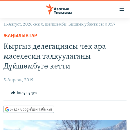
Линктер
Мазмунга
өтүңүз
11-Август, 2026-жыл, шейшемби, Бишкек убактысы 00:57
Навигацияга
ЖАҢЫЛЫКТАР
өтүңүз
ЖАҢЫЛЫКТАР
КЫРГЫЗСТАН
Издөөгө
Кыргыз делегациясы чек ара
салыңыз
ДҮЙНӨ
КЫРГЫЗСТАН
маселесин талкуулаганы
УКРАИНА
САЯСАТ
ДҮЙНӨ
Дүйшөмбүгө кетти
АТАЙЫН ИЛИКТӨӨ
ЭКОНОМИКА
БОРБОР АЗИЯ
5-Апрель, 2019
ТВ ПРОГРАММАЛАР
МАДАНИЯТ
Бөлүшүңүз
ПОДКАСТ
БҮГҮН АЗАТТЫКТА
ӨЗГӨЧӨ ПИКИР
ЭКСПЕРТТЕР ТАЛДАЙТ
Бизди Google'дан табыңыз
БИЗ ЖАНА ДҮЙНӨ
Русский
ДАНИСТЕ