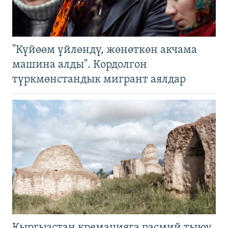
"Күйөөм үйлөндү, жөнөткөн акчама
машина алды". Кордолгон
түркмөнстандык мигрант аялдар
Кыргызстан кремацияга расмий тыюу